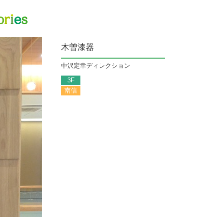
信州100st
木曽漆器
中沢定幸ディレクション
3F
南信