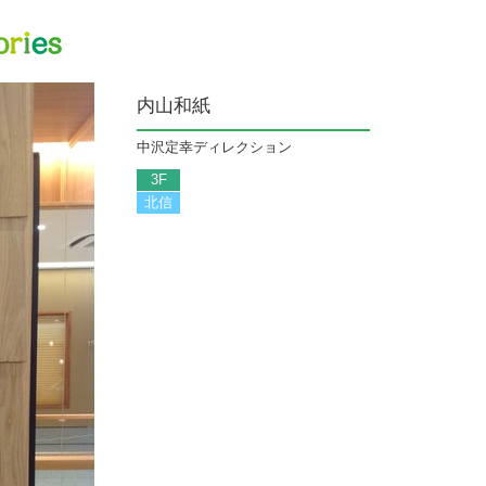
信州100st
内山和紙
中沢定幸ディレクション
3F
北信