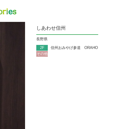
信州100st
しあわせ信州
長野県
2F
信州おみやげ参道 ORAHO
その他