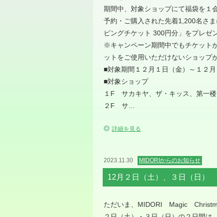
期間中、対象ショップにて福袋を１会計
予約・ご購入された先着1,200名さま
ピングチケット 300円分」をプレゼ
※キャンペーン期間中でもチケット
ットをご使用いただけないショップ
■対象期間１２月１日（金）～１２月
■対象ショップ
１F サカキヤ、ザ・キッス、第一
２F サ…
詳細を見る
2023.11.30
MIDORIからのお知らせ
12月２日（土）、３日（日） JR
ただいま、MIDORI Magic Chri
２日（土）・３日（日）の２日間は、J