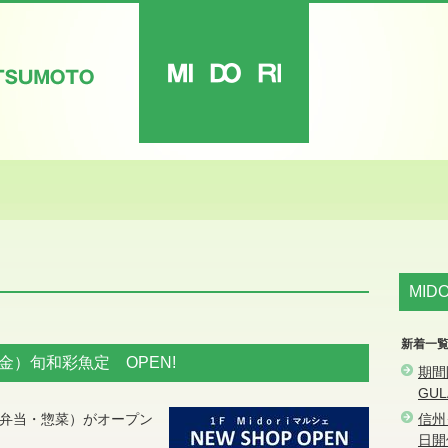
MIDORI
ATSUMOTO
MID
新着一
（金）旬和彩魚定 OPEN!
期間
GU
（弁当・惣菜）がオープン
信州
日開