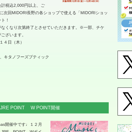
税込2,000円以上、ご
に次回MIDORI長野の各ショップで使える「MIDORIショッ
ント！
がなくなり次第終了とさせていただきます。※一部、チケ
がございます。
１４日（木）
楼、キタノフーズブティック
E POINT W POINT開催
stmas開催中です♩１２月
RE POINT Wポイ