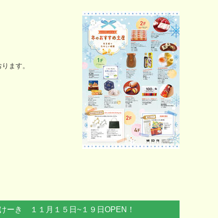
おります。
けーき １１月１５日~１９日OPEN！