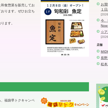
お買
た和食惣菜を販売してお
１日
ております。ぜひお立ち
2026
今、
おります。
Now
☆ア
2026
店舗
MI
長野
松本
る、福袋早トクキャンペ