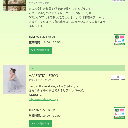
アメリカンホリック
大人の女性の毎日を軽やかで豊かにするブランド。
カジュアルなのにオシャレ、コーディネートも楽。
ONにもOFFにも等身大で楽しむオトナの日常着をテーマに、
スタイリッシュかつ自然体を楽しめるカジュアルスタイルを
提案します。
TEL
026-225-5605
営業時間
10:00～20:00
SHOP最新情報
2F
MAJESTIC LEGON
マジェスティックレゴン
Lady in the next stage GirlからLadyへ
憧れスタイルを実現できるリアルクローズ。
WEBSITE
http://majesticlegon.jp/
TEL
026-223-5735
営業時間
10:00～20:00
SHOP最新情報