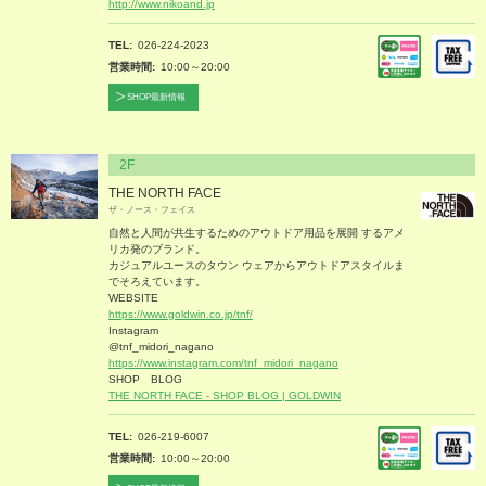
http://www.nikoand.jp
TEL
026-224-2023
営業時間
10:00～20:00
SHOP最新情報
2F
THE NORTH FACE
ザ・ノース・フェイス
自然と人間が共生するためのアウトドア用品を展開 するアメ
リカ発のブランド。
カジュアルユースのタウン ウェアからアウトドアスタイルま
でそろえています。
WEBSITE
https://www.goldwin.co.jp/tnf/
Instagram
@tnf_midori_nagano
https://www.instagram.com/tnf_midori_nagano
SHOP BLOG
THE NORTH FACE - SHOP BLOG | GOLDWIN
TEL
026-219-6007
営業時間
10:00～20:00