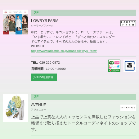
2F
LOWRYS FARM
ローリーズファーム
私に、まっすぐ。をコンセプトに、ローリーズファームは、
「いま着たい」トレンド感と、「ずっと着たい」スタンダー
ドなアイテムで、すべての大人の女性を、応援します。
WEBSITE
https://www.adastria.co.jp/brands/lowrys_farm/
TEL
026-226-0872
営業時間
10:00～20:00
SHOP最新情報
3F
AVENUE
アヴェニュー
上品で上質な大人のエッセンスを満載したファッションを
雑貨まで取り揃えたトータルコーディネイトのショップで
す。