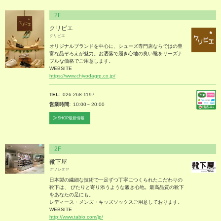
2F
クリピエ
クリピエ
オリジナルブランドを中心に、シューズ専門店ならではの豊
富な品ぞろえが魅力。お洒落で履き心地の良い靴をリーズナ
ブルな価格でご用意します。
WEBSITE
https://www.chiyodagrp.co.jp/
TEL
026-268-1197
営業時間
10:00～20:00
SHOP最新情報
2F
靴下屋
クツシタヤ
日本製の繊細な技術で一足ずつ丁寧につくられたこだわりの
靴下は、 ぴたりと寄り添うような履き心地。最高品質の靴下
をあなたの足にも。
レディース・メンズ・キッズソックスご用意しております。
WEBSITE
http://www.tabio.com/jp/