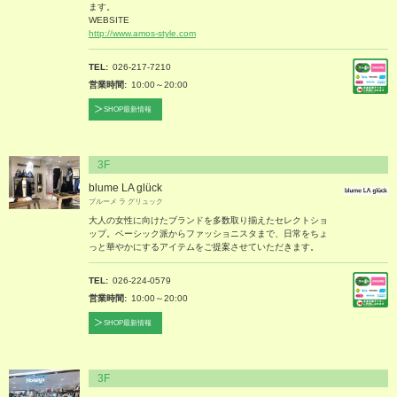
ます。
WEBSITE
http://www.amos-style.com
TEL
026-217-7210
営業時間
10:00～20:00
SHOP最新情報
3F
blume LA glück
ブルーメ ラ グリュック
大人の女性に向けたブランドを多数取り揃えたセレクトショ
ップ。ベーシック派からファッショニスタまで、日常をちょ
っと華やかにするアイテムをご提案させていただきます。
TEL
026-224-0579
営業時間
10:00～20:00
SHOP最新情報
3F