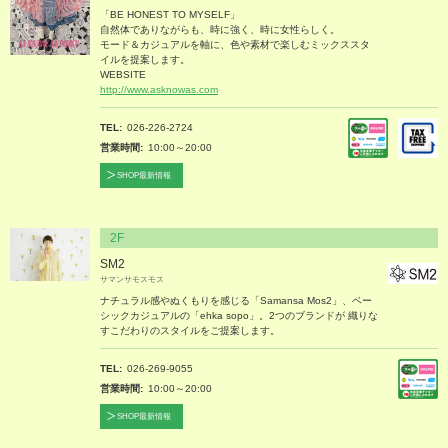
「BE HONEST TO MYSELF」
自然体でありながらも、時に強く、時に女性らしく。
モード＆カジュアルを軸に、色や素材で楽しむミックススタ
イルを提案します。
WEBSITE
http://www.asknowas.com
TEL
026-226-2724
営業時間
10:00～20:00
SHOP最新情報
2F
SM2
サマンサモスモス
ナチュラル感やぬくもりを感じる「Samansa Mos2」、ベー
シックカジュアルの「ehka sopo」。2つのブランドが 織りな
すこだわりのスタイルをご提案します。
TEL
026-269-9055
営業時間
10:00～20:00
SHOP最新情報