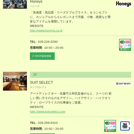
Honeys
ハニーズ
「高感度・高品質・リーズナブルプライス」をコンセプト
に、カジュアルからエレガンスまで洋服、小物、雑貨など豊
富なアイテムを展開しています。
WEBSITE
http://www.honeys.co.jp
TEL
026-226-3290
営業時間
10:00～20:00
SHOP最新情報
3F
SUIT SELECT
スーツセレクト
アートディレクター・佐藤可士和氏監修のもと、スーツの 新
しい買い方そのものをデザイン。ハイデザイン・ハイクオリ
ティ・ロープライスの仕事服をご提案。
WEBSITE
http://www.suit-select.com
TEL
026-269-6310
営業時間
10:00～20:00