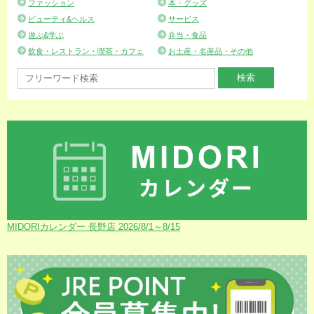
ファッション
本・グッズ
ビューティ&ヘルス
サービス
遊ぶ&学ぶ
弁当・食品
飲食・レストラン・喫茶・カフェ
お土産・名産品・その他
MIDORIカレンダー 長野店 2026/8/1～8/15