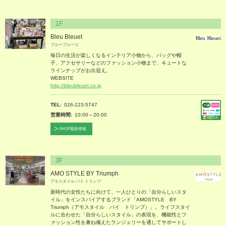
1F
Bleu Bleuet
ブルーブルーエ
毎日の生活が楽しくなるインテリア小物から、バッグや帽
子、アクセサリーなどのファッション小物まで、キュートな
ラインナップがお出迎え。
WEBSITE
http://bleubleuet.co.jp
TEL
026-223-5747
営業時間
10:00～20:00
SHOP最新情報
3F
AMO STYLE BY Triumph
アモスタイル バイ トリンプ
新時代の女性たちに向けて、一人ひとりの「自分らしいスタ
イル」をインスパイアするブランド「AMOSTYLE BY
Triumph（アモスタイル バイ トリンプ）」。ライフスタイ
ルに合わせた「自分らしいスタイル」の表現を、機能性とフ
ァッション性を兼ね備えたランジェリーを通してサポートし