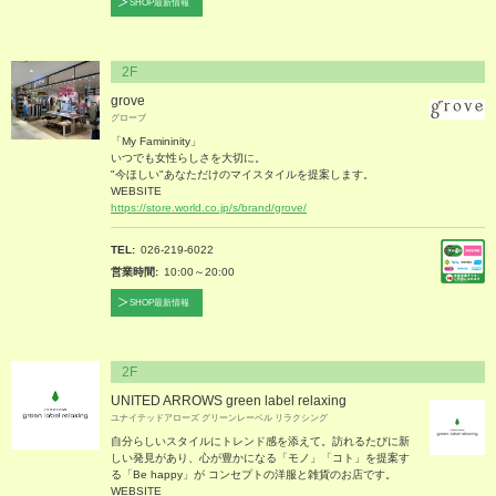
SHOP最新情報
2F
grove
グローブ
「My Famininity」
いつでも女性らしさを大切に。
"今ほしい"あなただけのマイスタイルを提案します。
WEBSITE
https://store.world.co.jp/s/brand/grove/
TEL
026-219-6022
営業時間
10:00～20:00
SHOP最新情報
2F
UNITED ARROWS green label relaxing
ユナイテッドアローズ グリーンレーベル リラクシング
自分らしいスタイルにトレンド感を添えて。訪れるたびに新
しい発見があり、心が豊かになる「モノ」「コト」を提案す
る「Be happy」が コンセプトの洋服と雑貨のお店です。
WEBSITE