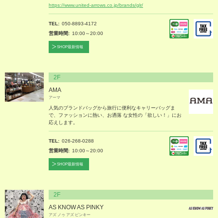
https://www.united-arrows.co.jp/brands/glr/
TEL
050-8893-4172
営業時間
10:00～20:00
SHOP最新情報
2F
AMA
アーマ
人気のブランドバッグから旅行に便利なキャリーバッグま
で、ファッションに熱い、お洒落 な女性の「欲しい！」にお
応えします。
TEL
026-268-0288
営業時間
10:00～20:00
SHOP最新情報
2F
AS KNOW AS PINKY
アズ ノゥ アズ ピンキー