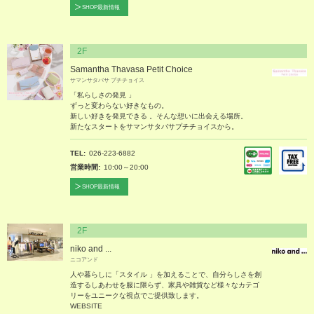
SHOP最新情報
2F
Samantha Thavasa Petit Choice
サマンサタバサ プチチョイス
「私らしさの発見 」
ずっと変わらない好きなもの。
新しい好きを発見できる 。そんな想いに出会える場所。
新たなスタートをサマンサタバサプチチョイスから。
TEL
026-223-6882
営業時間
10:00～20:00
SHOP最新情報
2F
niko and ...
ニコアンド
人や暮らしに「スタイル 」を加えることで、自分らしさを創
造するしあわせを服に限らず、家具や雑貨など様々なカテゴ
リーをユニークな視点でご提供致します。
WEBSITE