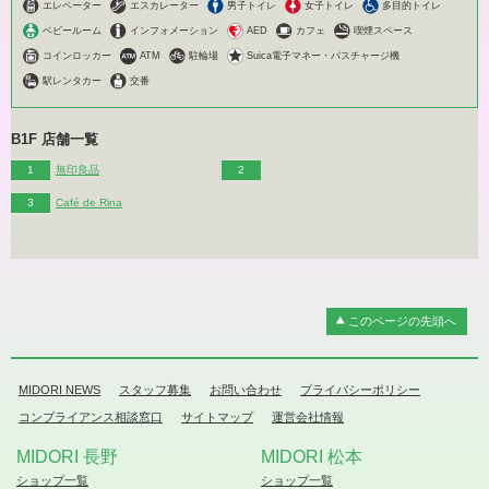
文
エレベーター
エスカレーター
男子トイレ
女子トイレ
多目的トイレ
ベビールーム
インフォメーション
AED
カフェ
喫煙スペース
コインロッカー
ATM
駐輪場
Suica電子マネー・バスチャージ機
駅レンタカー
交番
B1F 店舗一覧
無印良品
Café de Rina
このページの先頭へ
MIDORI NEWS
スタッフ募集
お問い合わせ
プライバシーポリシー
コンプライアンス相談窓口
サイトマップ
運営会社情報
MIDORI 長野
MIDORI 松本
ショップ一覧
ショップ一覧