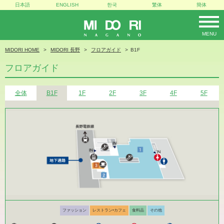
日本語
ENGLISH
한국
繁体
簡体
MENU
MIDORI
MIDORI HOME
MIDORI 長野
フロアガイド
B1F
フロアガイド
全体
B1F
1F
2F
3F
4F
5F
説
ファッション
レストラン•カフェ
食料品
その他
明