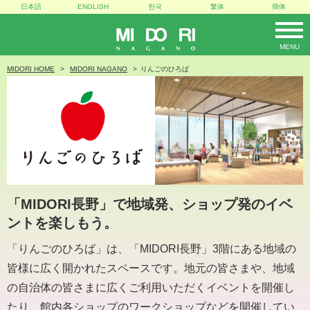
日本語
ENGLISH
한국
繁体
簡体
MENU
MIDORI
MIDORI HOME
MIDORI NAGANO
りんごのひろば
「MIDORI長野」で地域発、ショップ発のイベ
ントを楽しもう。
「りんごのひろば」は、「MIDORI長野」3階にある地域の
皆様に広く開かれたスペースです。地元の皆さまや、地域
の自治体の皆さまに広くご利用いただくイベントを開催し
たり、館内各ショップのワークショップなどを開催してい