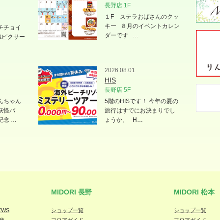
長野店 1F
１F ステラおばさんのクッ
キー ８月のイベントカレン
チチョイ
ダーです …
&ピクサー
2026.08.01
HIS
長野店 5F
んちゃん
5階のHISです！ 今年の夏の
妖怪バ
旅行はすでにお決まりでし
記念 …
ょうか。 H…
MIDORI 長野
MIDORI 松本
EWS
ショップ一覧
ショップ一覧
集
フロアガイド
フロアガイド