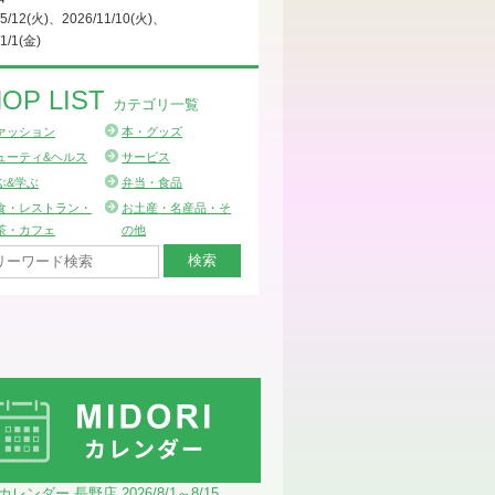
/5/12(火)、2026/11/10(火)、
/1/1(金)
OP LIST
カテゴリ一覧
ァッション
本・グッズ
ューティ&ヘルス
サービス
ぶ&学ぶ
弁当・食品
食・レストラン・
お土産・名産品・そ
茶・カフェ
の他
Iカレンダー 長野店 2026/8/1～8/15