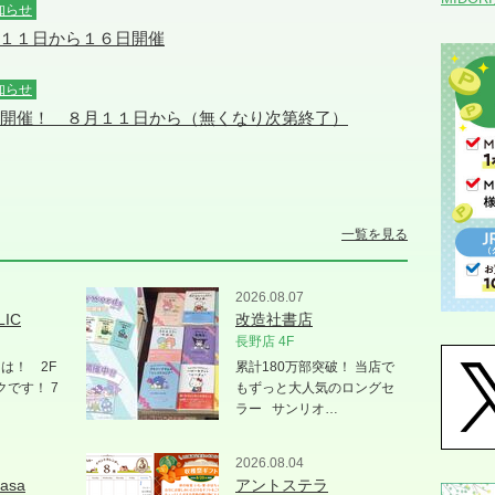
知らせ
１１日から１６日開催
知らせ
チ開催！ ８月１１日から（無くなり次第終了）
一覧を見る
2026.08.07
LIC
改造社書店
長野店 4F
は！ 2F
累計180万部突破！ 当店で
です！ 7
もずっと大人気のロングセ
ラー サンリオ…
2026.08.04
asa
アントステラ