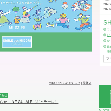
2026
2027
SH
フ
ビ
遊
飲
喫
MIDORIからのお知らせ
|
長野店
知らせ
せ ３F GULALE（ギュラーレ）
MIDOR