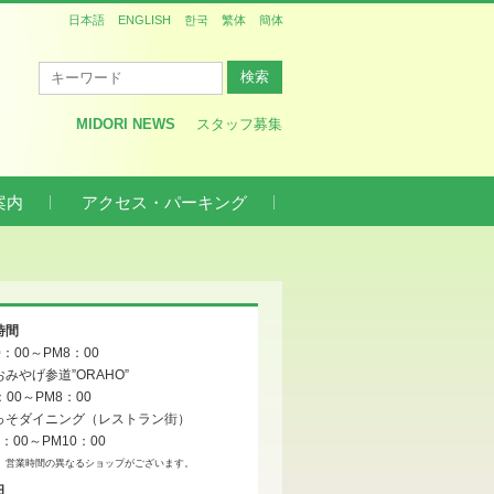
日本語
ENGLISH
한국
繁体
簡体
MIDORI NEWS
スタッフ募集
案内
アクセス・パーキング
時間
0：00～PM8：00
みやげ参道”ORAHO”
：00～PM8：00
っそダイニング（レストラン街）
1：00～PM10：00
、営業時間の異なるショップがございます。
日