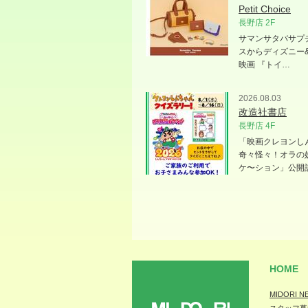
Petit Choice
長野店 2F
サマンサタバサプ
スからディズニー
映画 『トイ…
2026.08.03
改造社書店
長野店 4F
「映画クレヨンし
奇々怪々！オラの
ケ〜ション」公開
HOME
MIDORI N
スタッフ募