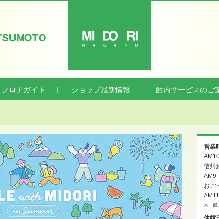
ATSUMOTO
MIDORI
フロアガイド
ショップ最新情報
館内サービスのご
営業
AM1
信州お
AM9
おご
AM1
※一部
休館