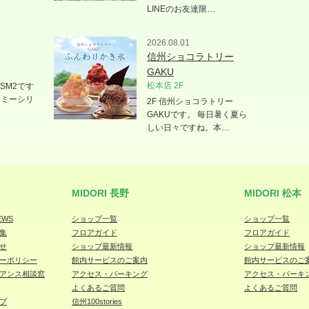
LINEのお友達限…
2026.08.01
信州ショコラトリー
GAKU
松本店 2F
SM2です
ラミーシリ
2F 信州ショコラトリー
GAKUです。 毎日暑く夏ら
しい日々ですね。本…
MIDORI 長野
MIDORI 松本
EWS
ショップ一覧
ショップ一覧
集
フロアガイド
フロアガイド
せ
ショップ最新情報
ショップ最新情報
ーポリシー
館内サービスのご案内
館内サービスのご
アンス相談窓
アクセス・パーキング
アクセス・パーキ
よくあるご質問
よくあるご質問
プ
信州100stories