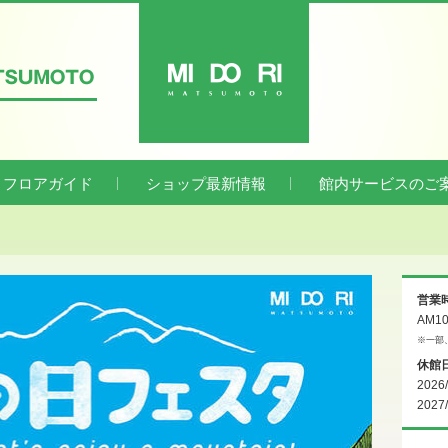
ATSUMOTO
MIDORI
フロアガイド
ショップ最新情報
館内サービスのご
営業
AM1
※一部
休館
2026
2027
›