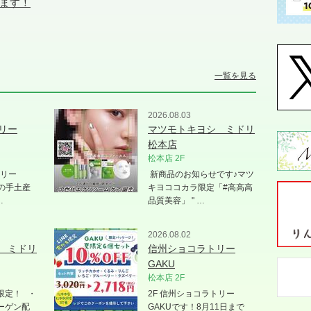
ます！
一覧を見る
2026.08.03
リー
マツモトキヨシ ミドリ
松本店
松本店 2F
トリー
新商品のお知らせです♪マツ
盆の手土産
キヨココカラ限定「#高高高
…
品質美容」 " …
2026.08.02
 ミドリ
信州ショコラトリー
GAKU
松本店 2F
限定！ ・
2F 信州ショコラトリー
ーゲン配
GAKUです！8月11日まで