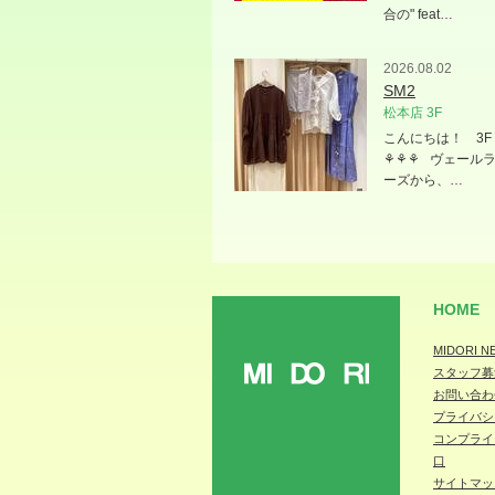
合の" feat…
2026.08.02
SM2
松本店 3F
こんにちは！ 3F 
⚘⚘⚘ ヴェール
ーズから、…
HOME
MIDORI N
スタッフ募
MIDORI
お問い合わ
プライバシ
コンプライ
口
サイトマッ