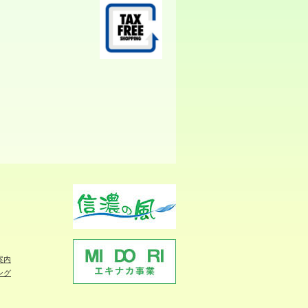
案内
ング