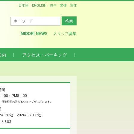
日本語
ENGLISH
한국
繁体
簡体
MIDORI NEWS
スタッフ募集
案内
アクセス・パーキング
時間
0：00～PM8：00
、営業時間の異なるショップがございます。
日
/5/12(火)、2026/11/10(火)、
/1/1(金)