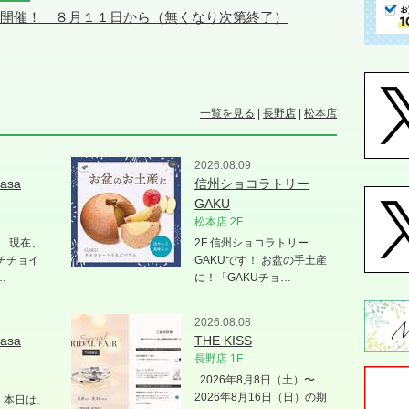
チ開催！ ８月１１日から（無くなり次第終了）
一覧を見る
|
長野店
|
松本店
2026.08.09
asa
信州ショコラトリー
GAKU
松本店 2F
♪ 現在、
2F 信州ショコラトリー
チチョイ
GAKUです！ お盆の手土産
…
に！「GAKUチョ…
2026.08.08
asa
THE KISS
長野店 1F
2026年8月8日（土）〜
2026年8月16日（日）の期
 本日は、