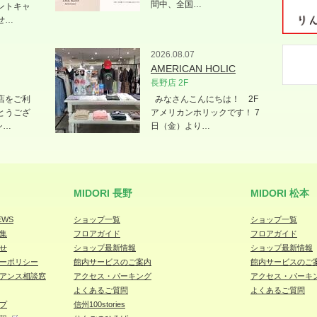
間中、全国…
ントキャ
せ…
2026.08.07
AMERICAN HOLIC
長野店 2F
店をご利
みなさんこんにちは！ 2F
とうござ
アメリカンホリックです！ 7
シ…
日（金）より…
MIDORI 長野
MIDORI 松本
EWS
ショップ一覧
ショップ一覧
集
フロアガイド
フロアガイド
せ
ショップ最新情報
ショップ最新情報
ーポリシー
館内サービスのご案内
館内サービスのご
アンス相談窓
アクセス・パーキング
アクセス・パーキ
よくあるご質問
よくあるご質問
プ
信州100stories