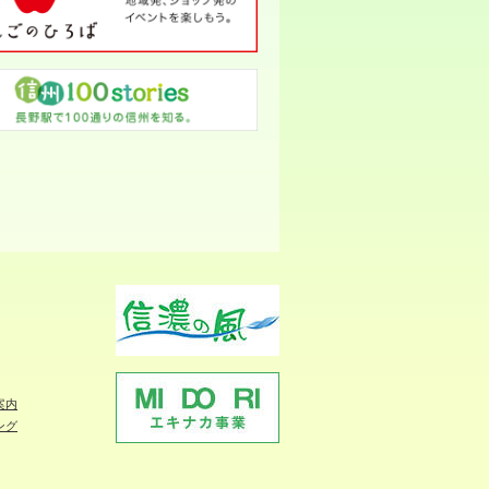
案内
ング