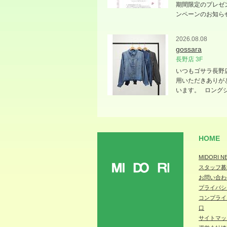
期間限定のプレゼ
ンペーンのお知ら
2026.08.08
gossara
長野店 3F
いつもゴサラ長野
用いただきありが
います。 ロング
HOME
MIDORI N
スタッフ募
MIDORI
お問い合わ
プライバシ
コンプライ
口
サイトマッ