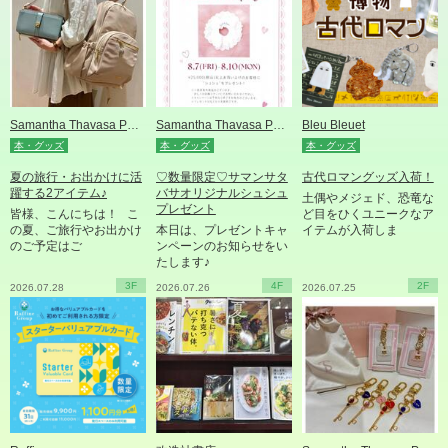
Samantha Thavasa Petit Choice
Samantha Thavasa Petit Choice
Bleu Bleuet
本・グッズ
本・グッズ
本・グッズ
夏の旅行・お出かけに活
♡数量限定♡サマンサタ
古代ロマングッズ入荷！
躍する2アイテム♪
バサオリジナルシュシュ
土偶やメジェド、恐竜な
プレゼント
皆様、こんにちは！ こ
ど目をひくユニークなア
の夏、ご旅行やお出かけ
本日は、プレゼントキャ
イテムが入荷しま
のご予定はご
ンペーンのお知らせをい
たします♪
3F
4F
2F
2026.07.28
2026.07.26
2026.07.25