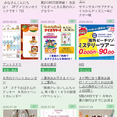
ョン
みなさんこんにち
累計180万部突破！ 当店
は！ 2Fアメリカンホリ
でもずっと大人気のロン
サマンサタバサプチチョ
ックです！ 7日
グセラー
イスからディズニー&ピ
クサー映
1F
4F
5F
2026.08.04
2026.08.03
2026.08.01
アントステラ
改造社書店
HIS
弁当・食品
本・グッズ
サービス
８月のイベントカレンダ
～夏休みお子さまイベン
まだ間に合う夏休み旅
ー
トご案内～
行！どこに行くかはお楽
しみの海外ビーチリゾー
１F ステラおばさんの
「映画クレヨンしんちゃ
ト4日間！
クッキー ８月のイベン
ん 奇々怪々！オラの妖怪
トカレンダー
バケ〜ション」
5階のHISです！ 今年の
夏の旅行はすでにお決ま
りでしょうか
2F
2F
1F
2026.07.30
2026.07.30
2026.07.29