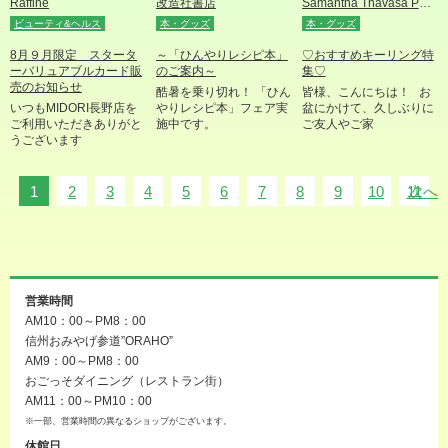
Raffine
改造社書店
Samantha Thavasa Petit Choice
ビューティ&ヘルス
本・グッズ
本・グッズ
8月９月限定 スタータ
～「ひんやりレシピ本」
♡おすすめキーリング特
ーバリュアブルカード販
のご案内～
集♡
売のお知らせ
酷暑を乗り切れ！ 「ひん
皆様、こんにちは！ お
いつもMIDORI長野店を
やりレシピ本」フェア実
盆にかけて、久しぶりに
ご利用いただきありがと
施中です。
ご友人やご家
うございます
1
2
3
4
5
6
7
8
9
10
11
次へ
営業時間
AM10：00～PM8：00
信州おみやげ参道”ORAHO”
AM9：00～PM8：00
おごっそダイニング（レストラン街）
AM11：00～PM10：00
※一部、営業時間の異なるショップがございます。
休館日