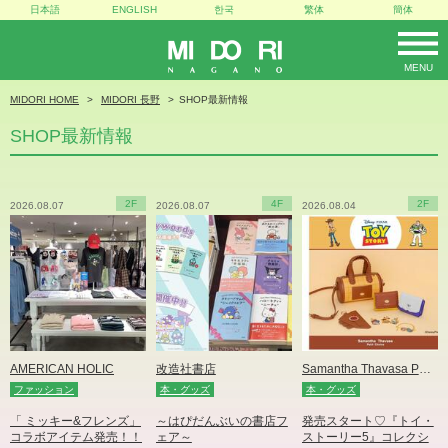
日本語
ENGLISH
한국
繁体
簡体
MENU
MIDORI
MIDORI HOME
MIDORI 長野
SHOP最新情報
SHOP最新情報
2F
4F
2F
2026.08.07
2026.08.07
2026.08.04
AMERICAN HOLIC
改造社書店
Samantha Thavasa Petit Choice
ファッション
本・グッズ
本・グッズ
「 ミッキー&フレンズ」
～はぴだんぶいの書店フ
発売スタート♡『トイ・
コラボアイテム発売！！
ェア～
ストーリー5』コレクシ