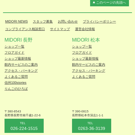
このページの先頭へ
MIDORI NEWS
スタッフ募集
お問い合わせ
プライバシーポリシー
コンプライアンス相談窓口
サイトマップ
運営会社情報
MIDORI 長野
MIDORI 松本
ショップ一覧
ショップ一覧
フロアガイド
フロアガイド
ショップ最新情報
ショップ最新情報
館内サービスのご案内
館内サービスのご案内
アクセス・パーキング
アクセス・パーキング
よくあるご質問
よくあるご質問
信州100stories
りんごのひろば
〒380-8543
〒390-0815
長野県長野市
南千歳1-22-6
長野県松本
市深志1-1-1
TEL
TEL
026-224-1515
0263-36-3139