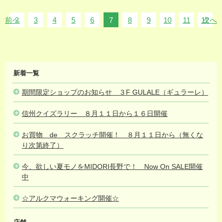
前へ
2
3
4
5
6
7
8
9
10
11
12
次へ
MIDORI
新着一覧
NEWS
期間限定ショップのお知らせ ３F GULALE（ギュラーレ）
2026
信州クイズラリー ８月１１日から１６日開催
2026.08.05
お買物 de スクラッチ開催！ ８月１１日から（無くな
り次第終了）
2026.08.05
今、欲しい夏モノをMIDORI長野で！ Now On SALE開催
中
2026.08.05
☆アルクマウォーキング開催☆
2026.08.01