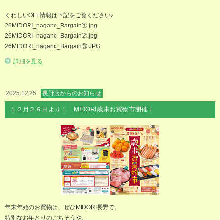
くわしいOFF情報は下記をご覧ください♪
26MIDORI_nagano_Bargain①.jpg
26MIDORI_nagano_Bargain②.jpg
26MIDORI_nagano_Bargain③.JPG
詳細を見る
2025.12.25
長野店からのお知らせ
１２月２６日より！ MIDORI歳末お買物市開催！
年末年始のお買物は、ぜひMIDORI長野で。
特別なお年とりのごちそうや、