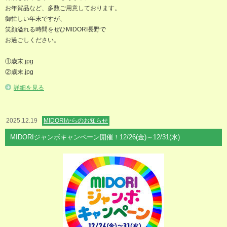
お年賀品など、多数ご用意しております。
御忙しい年末ですが、
笑顔溢れる時間をぜひMIDORI長野で
お過ごしください。
①歳末.jpg
②歳末.jpg
詳細を見る
2025.12.19
MIDORIからのお知らせ
MIDORIジャンボキャンペーン開催！12/26(金)～12/31(水)