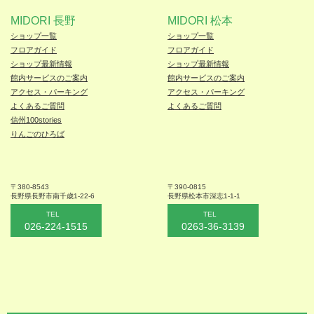
MIDORI 長野
MIDORI 松本
ショップ一覧
ショップ一覧
フロアガイド
フロアガイド
ショップ最新情報
ショップ最新情報
館内サービスのご案内
館内サービスのご案内
アクセス・パーキング
アクセス・パーキング
よくあるご質問
よくあるご質問
信州100stories
りんごのひろば
〒380-8543
〒390-0815
長野県長野市
南千歳1-22-6
長野県松本
市深志1-1-1
TEL
TEL
026-224-1515
0263-36-3139