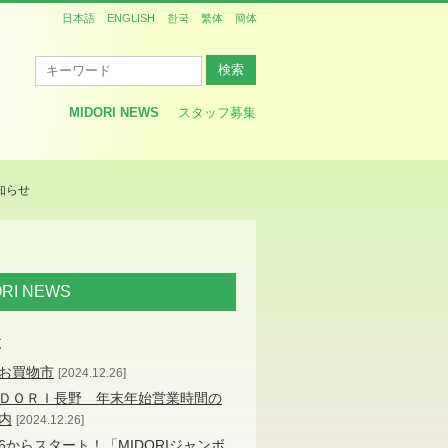
日本語
ENGLISH
한국
繁体
簡体
MIDORI NEWS
スタッフ募集
知らせ
ORI NEWS
覧
お買物市
2024.12.26
ＤＯＲＩ長野 年末年始営業時間の
内
2024.12.26
/26からスタート！「MIDORIジャンボ