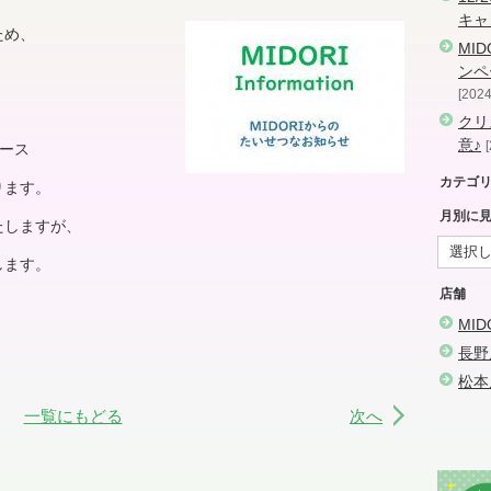
キャ
ため、
MI
ンペ
2024
クリ
意♪
ース
カテゴ
ります。
月別に
たしますが、
します。
店舗
MI
長野
松本
一覧にもどる
次へ