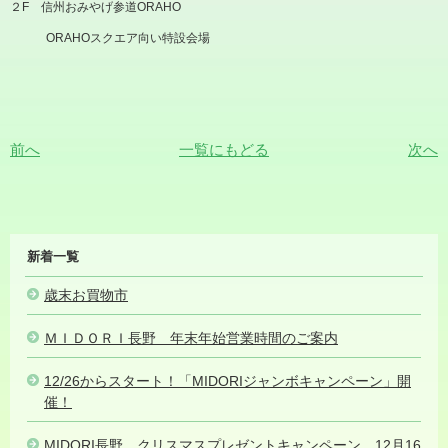
２F 信州おみやげ参道ORAHO
ORAHOスクエア向い特設会場
前へ
一覧にもどる
次へ
MIDORI
新着一覧
NEWS
歳末お買物市
2024.12.26
ＭＩＤＯＲＩ長野 年末年始営業時間のご案内
2024.12.26
12/26からスタート！「MIDORIジャンボキャンペーン」開
催！
2024.12.25
MIDORI長野 クリスマスプレゼントキャンペーン 12月16