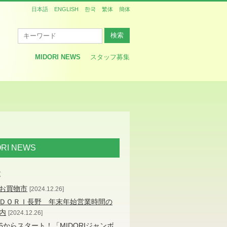
日本語
ENGLISH
한국
繁体
簡体
MIDORI NEWS
スタッフ募集
ORI NEWS
覧
お買物市
2024.12.26
ＤＯＲＩ長野 年末年始営業時間の
内
2024.12.26
/26からスタート！「MIDORIジャンボ