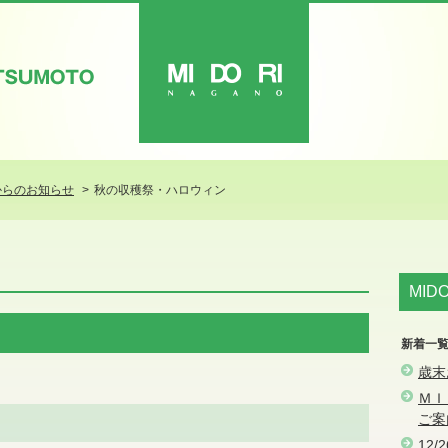
ATSUMOTO
MIDORI
からのお知らせ
秋の収穫祭・ハロウィン
MID
新着一
歳末
ＭＩ
ご案
12