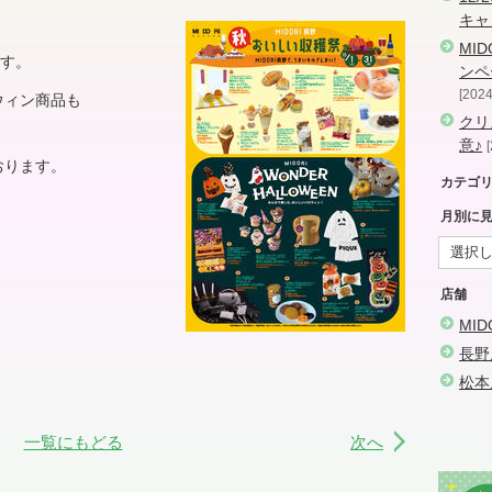
キャ
MI
です。
ンペ
2024
ウィン商品も
クリ
意♪
おります。
カテゴ
月別に
店舗
MI
長野
松本
一覧にもどる
次へ