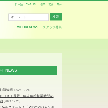
日本語
ENGLISH
한국
繁体
簡体
MIDORI NEWS
スタッフ募集
ORI NEWS
覧
お買物市
2024.12.26
ＤＯＲＩ長野 年末年始営業時間の
内
2024.12.26
/26からスタート！「MIDORIジャンボ