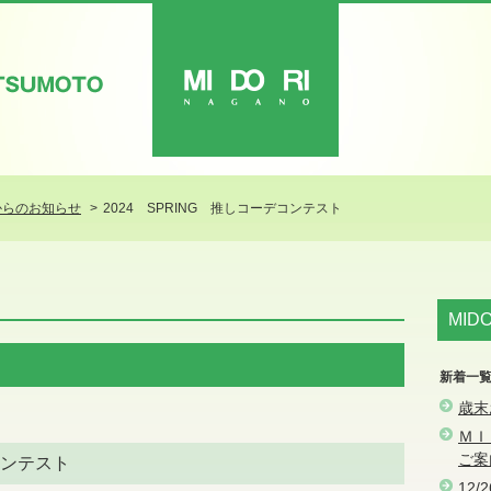
ATSUMOTO
MIDORI
からのお知らせ
2024 SPRING 推しコーデコンテスト
MID
新着一
歳末
ＭＩ
ご案
デコンテスト
12