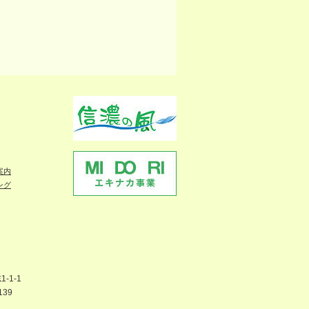
案内
ング
-1-1
139