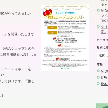
キャ
MI
季節がやってきました
ンペ
2024
クリ
意♪
ンテスト」を開催いたします
カテゴ
月別に
計（他のショップとの合
まに投票用紙をお渡ししま
店舗
ョンコーディネートを、
MI
さい。
長野
示しております。「推し
松本
も！