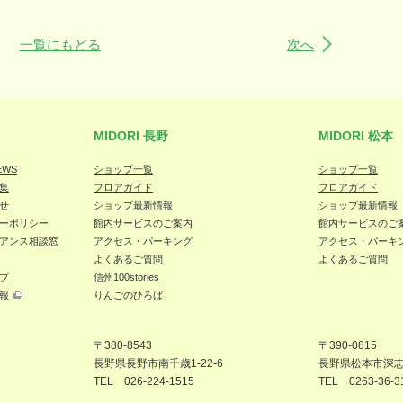
一覧にもどる
次へ
MIDORI 長野
MIDORI 松本
EWS
ショップ一覧
ショップ一覧
集
フロアガイド
フロアガイド
せ
ショップ最新情報
ショップ最新情報
ーポリシー
館内サービスのご案内
館内サービスのご
アンス相談窓
アクセス・パーキング
アクセス・パーキ
よくあるご質問
よくあるご質問
プ
信州100stories
報
りんごのひろば
〒380-8543
〒390-0815
長野県長野市
南千歳1-22-6
長野県松本
市深志1
TEL
026-224-1515
TEL
0263-36-3