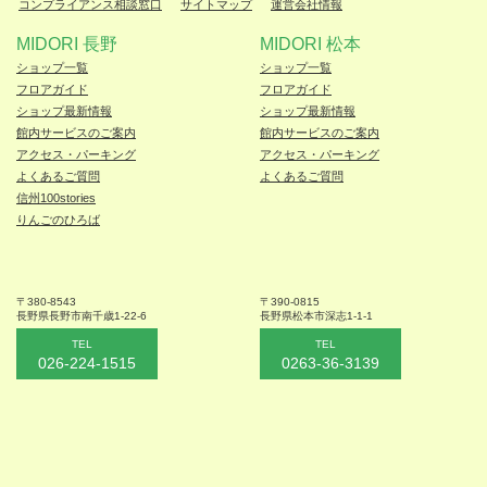
コンプライアンス相談窓口
サイトマップ
運営会社情報
MIDORI 長野
MIDORI 松本
ショップ一覧
ショップ一覧
フロアガイド
フロアガイド
ショップ最新情報
ショップ最新情報
館内サービスのご案内
館内サービスのご案内
アクセス・パーキング
アクセス・パーキング
よくあるご質問
よくあるご質問
信州100stories
りんごのひろば
〒380-8543
〒390-0815
長野県長野市
南千歳1-22-6
長野県松本
市深志1-1-1
TEL
TEL
026-224-1515
0263-36-3139