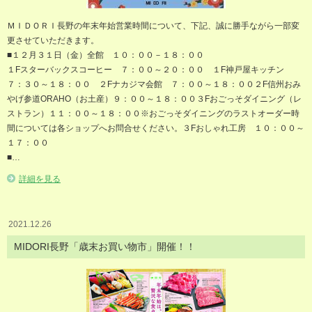
ＭＩＤＯＲＩ長野の年末年始営業時間について、下記、誠に勝手ながら一部変
更させていただきます。
■１２月３１日（金）全館 １０：００－１８：００
１Fスターバックスコーヒー ７：００～２０：００ １F神戸屋キッチン
７：３０～１８：００ ２Fナカジマ会館 ７：００～１８：００２F信州おみ
やげ参道ORAHO（お土産）９：００～１８：００３Fおごっそダイニング（レ
ストラン）１１：００～１８：００※おごっそダイニングのラストオーダー時
間については各ショップへお問合せください。３Fおしゃれ工房 １０：００～
１７：００
■…
詳細を見る
2021.12.26
MIDORI長野「歳末お買い物市」開催！！