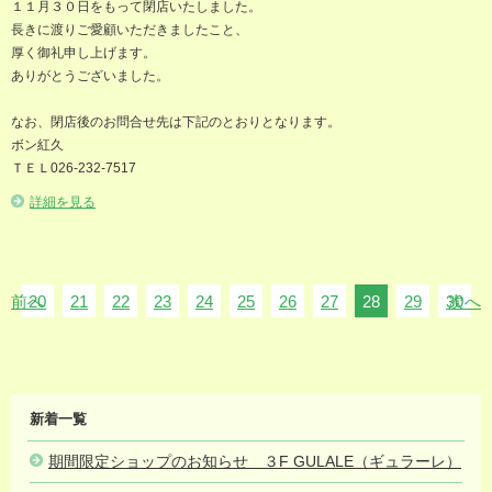
１１月３０日をもって閉店いたしました。
長きに渡りご愛顧いただきましたこと、
厚く御礼申し上げます。
ありがとうございました。
なお、閉店後のお問合せ先は下記のとおりとなります。
ボン紅久
ＴＥＬ026-232-7517
詳細を見る
前へ
20
21
22
23
24
25
26
27
28
29
30
次へ
MIDORI
新着一覧
NEWS
期間限定ショップのお知らせ ３F GULALE（ギュラーレ）
2026