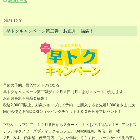
詳細を見る
2021.12.01
早トクキャンペーン第二弾 お正月・福袋！
早めの予約、購入でオトクになる、
早トクキャンペーン第二弾が１２月６日（月）よりスタートいたします。
お正月を彩る商品＆福袋！
税込2,000円以上、対象ショップにて予約・ご購入すると先着1,000名さまに次
回から使えるMIDORIショッピングチケット３００円分をプレゼント！
下記ショップにて、１２月６日からスタート！！＜お正月商品＞１F アントス
テラ、キタノフーズブティック＆カフェ、 Delica鐵扇、魚信、第一楼
２F みすゞ飴本舗 飯島商店、九九や旬粋、くらすわ、ソースかつ丼明治亭お