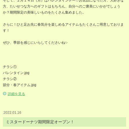
そして、２月１４日（月）はバレンタインデー♡お世話になった方、大好きな
方、たいせつな方へのギフトはもちろん、自分へのご褒美にいかがでしょう
か？期間限定の美味しいものをたくさん集めました。
さらに！ひと足お先に春気分を楽しめるアイテムもたくさんご用意しておりま
す！
ぜひ、季節を感じにいらしてくださいね✨
チラシ①
バレンタイン.jpg
チラシ②
節分・春アイテム.jpg
詳細を見る
2022.01.16
ミスタードーナツ期間限定オープン！