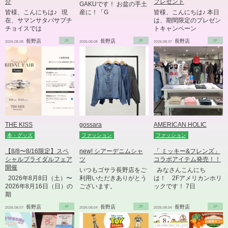
介
プレゼント
GAKUです！ お盆の手土
皆様、こんにちは♪ 現
産に！「G
皆様、こんにちは♪ 本日
在、サマンサタバサプチ
は、期間限定のプレゼン
チョイスでは
トキャンペーン
長野店
1F
長野店
3F
長野店
2F
2026.08.08
2026.08.08
2026.08.07
THE KISS
gossara
AMERICAN HOLIC
本・グッズ
ファッション
ファッション
【8/8〜8/16限定】スペ
new! シアーデニムシャ
「 ミッキー&フレンズ」
シャルブライダルフェア
ツ
コラボアイテム発売！！
開催
いつもゴサラ長野店をご
みなさんこんにち
2026年8月8日（土）〜
利用いただきありがとう
は！ 2Fアメリカンホリ
2026年8月16日（日）の
ございます。
ックです！ 7日
期
長野店
4F
長野店
2F
長野店
1F
2026.08.07
2026.08.04
2026.08.04