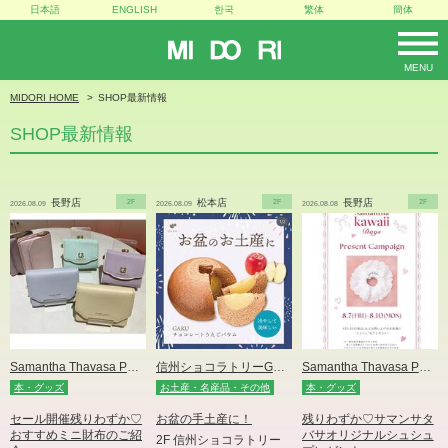
日本語
ENGLISH
한국
繁体
簡体
MIDORI
MENU
MIDORI HOME
SHOP最新情報
SHOP最新情報
長野店
2F
松本店
2F
長野店
2F
2026.08.09
2026.08.09
2026.08.08
Samantha Thavasa Petit Choice
信州ショコラトリーGAKU
Samantha Thavasa Petit Choice
本・グッズ
お土産・名産品・その他
本・グッズ
セール開催残りわずか♡
お盆の手土産に！
残りわずか♡サマンサタ
おすすめミニ財布のご紹
バサオリジナルシュシュ
2F 信州ショコラトリー