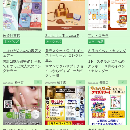
改造社書店
Samantha Thavasa Petit Choice
アントステラ
本・グッズ
本・グッズ
弁当・食品
～はぴだんぶいの書店フ
発売スタート♡『トイ・
８月のイベントカレンダ
ェア～
ストーリー5』コレクシ
ー
ョン
累計180万部突破！ 当店
１F ステラおばさんの
でもずっと大人気のロン
サマンサタバサプチチョ
クッキー ８月のイベン
グセラー
イスからディズニー&ピ
トカレンダー
クサー映
松本店
2F
松本店
2F
長野店
4F
2026.08.03
2026.08.03
2026.08.03