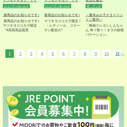
マツモトキヨシ ミドリ松本店
マツモトキヨシ ミドリ松本店
改造社書店
ビューティ&ヘルス
ビューティ&ヘルス
本・グッズ
新商品のお知らせです♪
新商品のお知らせです♪
～夏休みお子さまイベン
トご案内～
新商品のお知らせです♪
マツキヨココカラ限定！
マツキヨココカラ限定
・レチノール、コラー
「映画クレヨンしんちゃ
「#高高高品質美
ゲン配合の"
ん 奇々怪々！オラの妖怪
バケ〜ション」
1
2
3
4
5
6
7
8
9
10
11
次へ