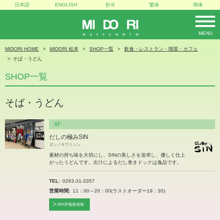
日本語
ENGLISH
한국
繁体
簡体
MENU
MIDORI
MIDORI HOME
MIDORI 松本
SHOP一覧
飲食・レストラン・喫茶・カフェ
そば・うどん
SHOP一覧
そば・うどん
4F
だしの極みSIN
ダシノキワミシン
素材の持ち味を大切にし、SINの美しさを追求し、優しく仕上
がったうどんです。出汁によるだし巻きドックは逸品です。
TEL
0263-31-3357
営業時間
11：00～20：00(ラストオーダー19：30)
SHOP最新情報