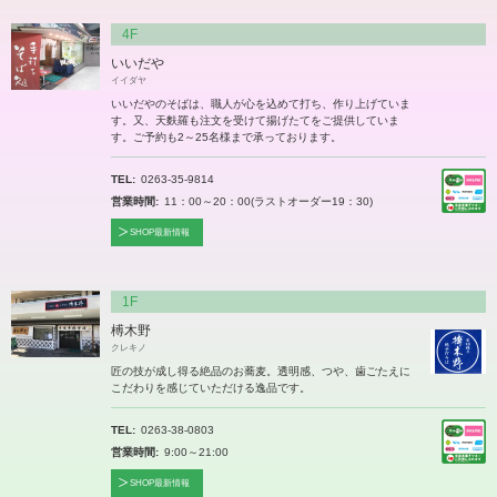
4F
いいだや
イイダヤ
いいだやのそばは、職人が心を込めて打ち、作り上げていま
す。又、天麩羅も注文を受けて揚げたてをご提供していま
す。ご予約も2～25名様まで承っております。
TEL
0263-35-9814
営業時間
11：00～20：00(ラストオーダー19：30)
SHOP最新情報
1F
榑木野
クレキノ
匠の技が成し得る絶品のお蕎麦。透明感、つや、歯ごたえに
こだわりを感じていただける逸品です。
TEL
0263-38-0803
営業時間
9:00～21:00
SHOP最新情報