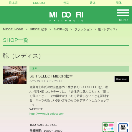
日本語
ENGLISH
한국
繁体
簡体
MENU
MIDORI
MIDORI HOME
MIDORI 松本
SHOP一覧
ファッション
鞄（レディス）
SHOP一覧
鞄（レディス）
3F
SUIT SELECT MIDORI松本
スーツセレクト ミドリマツモト
佐藤可士和氏の総合監修の下生まれたSUIT SELECTは、選
ぶ･着る･楽しむをテーマに、「合理的に選ぶこと」と「楽し
く選ぶこと」、その両者がまったく矛盾しないことを証明す
る、スーツの新しい買い方そのものをデザインしたショップ
です。
WEBSITE
http://www.suit-select.com
TEL
0263-31-8621
営業時間
10:00～20:00