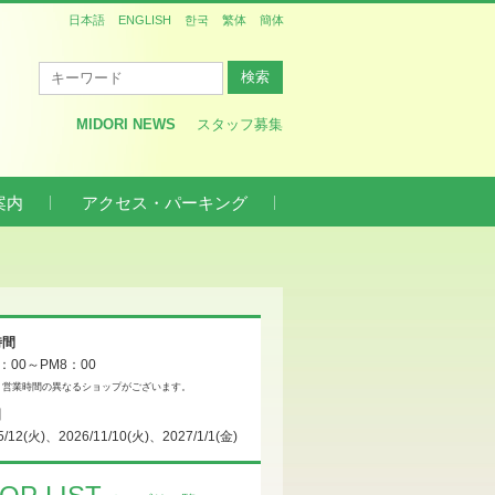
日本語
ENGLISH
한국
繁体
簡体
MIDORI NEWS
スタッフ募集
案内
アクセス・パーキング
時間
0：00～PM8：00
、営業時間の異なるショップがございます。
日
5/12(火)、2026/11/10(火)、2027/1/1(金)