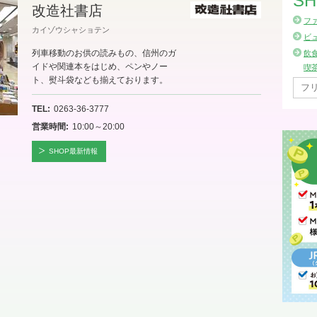
SH
改造社書店
フ
カイゾウシャショテン
ビ
列車移動のお供の読みもの、信州のガ
飲
イドや関連本をはじめ、ペンやノー
喫
ト、熨斗袋なども揃えております。
TEL
0263-36-3777
営業時間
10:00～20:00
SHOP最新情報