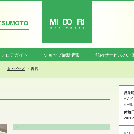
ATSUMOTO
MIDORI
フロアガイド
ショップ最新情報
館内サービスのご
本・グッズ
書籍
営業
AM1
※一部
休館
2026/
3F