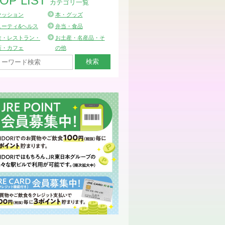
OP LIST
カテゴリ一覧
ァッション
本・グッズ
ューティ&ヘルス
弁当・食品
食・レストラン・
お土産・名産品・そ
茶・カフェ
の他