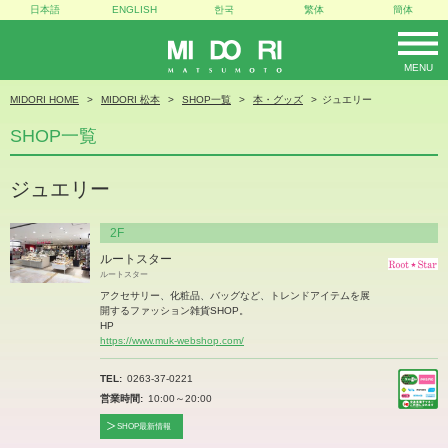
日本語
ENGLISH
한국
繁体
簡体
MENU
MIDORI
MIDORI HOME
MIDORI 松本
SHOP一覧
本・グッズ
ジュエリー
SHOP一覧
ジュエリー
2F
ルートスター
ルートスター
アクセサリー、化粧品、バッグなど、トレンドアイテムを展
開するファッション雑貨SHOP。
HP
https://www.muk-webshop.com/
TEL
0263-37-0221
営業時間
10:00～20:00
SHOP最新情報