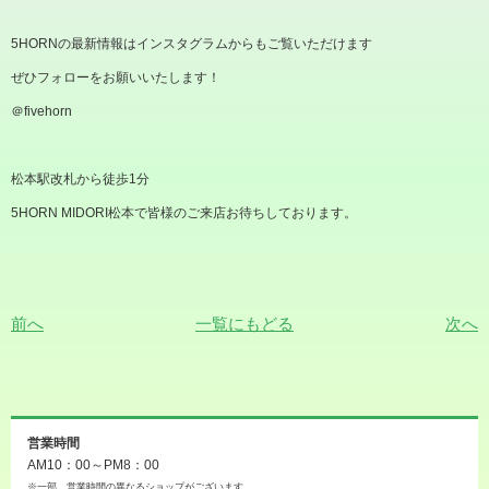
5HORN
の最新情報はインスタグラムからもご覧いただけます
ぜひフォローをお願いいたします！
＠
fivehorn
松本駅改札から徒歩
1
分
5HORN MIDORI
松本で皆様のご来店お待ちしております。
前へ
一覧にもどる
次へ
営業時間
AM10：00～PM8：00
※一部、営業時間の異なるショップがございます。