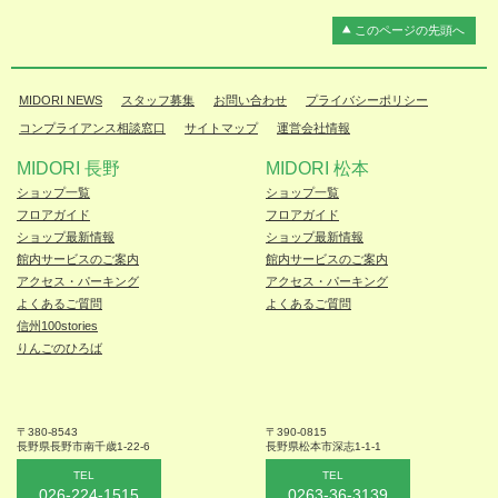
このページの先頭へ
MIDORI NEWS
スタッフ募集
お問い合わせ
プライバシーポリシー
コンプライアンス相談窓口
サイトマップ
運営会社情報
MIDORI 長野
MIDORI 松本
ショップ一覧
ショップ一覧
フロアガイド
フロアガイド
ショップ最新情報
ショップ最新情報
館内サービスのご案内
館内サービスのご案内
アクセス・パーキング
アクセス・パーキング
よくあるご質問
よくあるご質問
信州100stories
りんごのひろば
〒380-8543
〒390-0815
長野県長野市
南千歳1-22-6
長野県松本
市深志1-1-1
TEL
TEL
026-224-1515
0263-36-3139