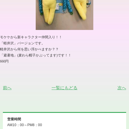
モケケから新キャラクター仲間入り！！
「軽井沢」バージョンです。
軽井沢から何を思い浮かべますか？？
「避暑地」
(
麦わら帽子かぶってます
)
です！！
660
円
前へ
一覧にもどる
次へ
営業時間
AM10：00～PM8：00