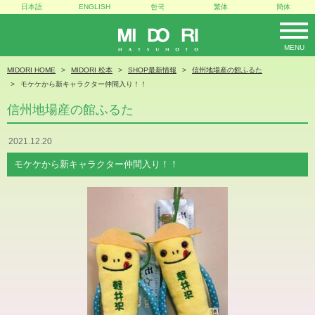
日本語
ENGLISH
한국
繁体
簡体
MENU
MIDORI
MIDORI HOME
MIDORI 松本
SHOP最新情報
信州地場産の館ふるた
モケケから新キャラクター仲間入り！！
信州地場産の館ふるた
2021.12.20
モケケから新キャラクター仲間入り！！