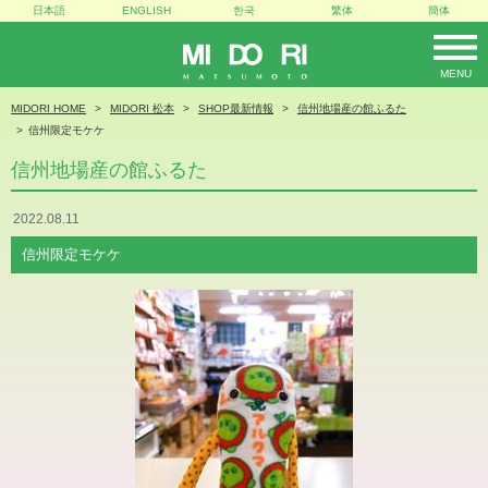
日本語
ENGLISH
한국
繁体
簡体
MENU
MIDORI
MIDORI HOME
MIDORI 松本
SHOP最新情報
信州地場産の館ふるた
信州限定モケケ
信州地場産の館ふるた
2022.08.11
信州限定モケケ