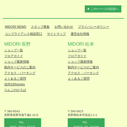
このページの先頭へ
MIDORI NEWS
スタッフ募集
お問い合わせ
プライバシーポリシー
コンプライアンス相談窓口
サイトマップ
運営会社情報
MIDORI 長野
MIDORI 松本
ショップ一覧
ショップ一覧
フロアガイド
フロアガイド
ショップ最新情報
ショップ最新情報
館内サービスのご案内
館内サービスのご案内
アクセス・パーキング
アクセス・パーキング
よくあるご質問
よくあるご質問
信州100stories
りんごのひろば
〒380-8543
〒390-0815
長野県長野市
南千歳1-22-6
長野県松本
市深志1-1-1
TEL
TEL