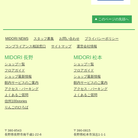
このページの先頭へ
MIDORI NEWS
スタッフ募集
お問い合わせ
プライバシーポリシー
コンプライアンス相談窓口
サイトマップ
運営会社情報
MIDORI 長野
MIDORI 松本
ショップ一覧
ショップ一覧
フロアガイド
フロアガイド
ショップ最新情報
ショップ最新情報
館内サービスのご案内
館内サービスのご案内
アクセス・パーキング
アクセス・パーキング
よくあるご質問
よくあるご質問
信州100stories
りんごのひろば
〒380-8543
〒390-0815
長野県長野市
南千歳1-22-6
長野県松本
市深志1-1-1