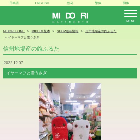
日本語
ENGLISH
한국
繁体
簡体
MENU
MIDORI
MIDORI HOME
MIDORI 松本
SHOP最新情報
信州地場産の館ふるた
イヤーマフと雪うさぎ
信州地場産の館ふるた
2022.12.07
イヤーマフと雪うさぎ