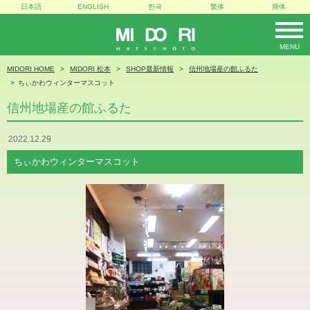
日本語
ENGLISH
한국
繁体
簡体
MENU
MIDORI
MIDORI HOME
MIDORI 松本
SHOP最新情報
信州地場産の館ふるた
ちぃかわウィンターマスコット
信州地場産の館ふるた
2022.12.29
ちぃかわウィンターマスコット