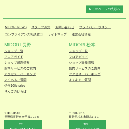
このページの先頭へ
MIDORI NEWS
スタッフ募集
お問い合わせ
プライバシーポリシー
コンプライアンス相談窓口
サイトマップ
運営会社情報
MIDORI 長野
MIDORI 松本
ショップ一覧
ショップ一覧
フロアガイド
フロアガイド
ショップ最新情報
ショップ最新情報
館内サービスのご案内
館内サービスのご案内
アクセス・パーキング
アクセス・パーキング
よくあるご質問
よくあるご質問
信州100stories
りんごのひろば
〒380-8543
〒390-0815
長野県長野市
南千歳1-22-6
長野県松本
市深志1-1-1
TEL
TEL