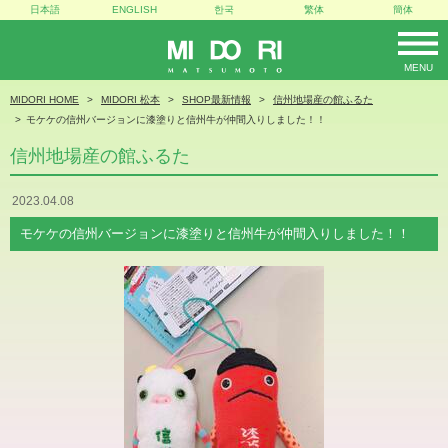
日本語
ENGLISH
한국
繁体
簡体
MENU
MIDORI
MIDORI HOME
MIDORI 松本
SHOP最新情報
信州地場産の館ふるた
モケケの信州バージョンに漆塗りと信州牛が仲間入りしました！！
信州地場産の館ふるた
2023.04.08
モケケの信州バージョンに漆塗りと信州牛が仲間入りしました！！