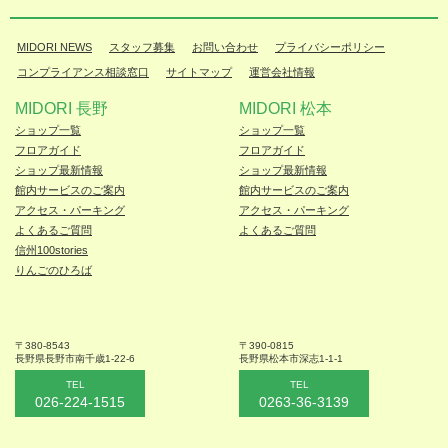
MIDORI NEWS
スタッフ募集
お問い合わせ
プライバシーポリシー
コンプライアンス相談窓口
サイトマップ
運営会社情報
MIDORI 長野
MIDORI 松本
ショップ一覧
ショップ一覧
フロアガイド
フロアガイド
ショップ最新情報
ショップ最新情報
館内サービスのご案内
館内サービスのご案内
アクセス・パーキング
アクセス・パーキング
よくあるご質問
よくあるご質問
信州100stories
りんごのひろば
〒380-8543
〒390-0815
長野県長野市
南千歳1-22-6
長野県松本
市深志1-1-1
TEL
TEL
026-224-1515
0263-36-3139