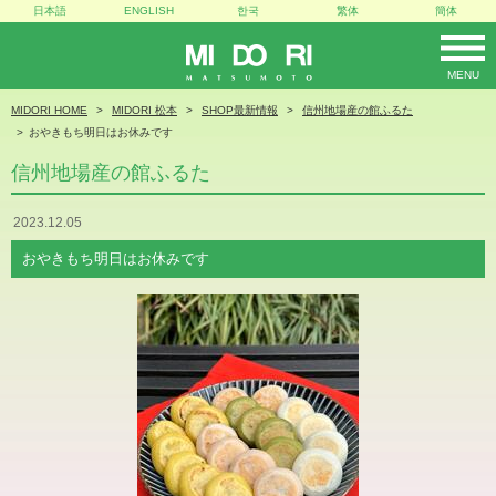
日本語
ENGLISH
한국
繁体
簡体
MENU
MIDORI
MIDORI HOME
MIDORI 松本
SHOP最新情報
信州地場産の館ふるた
おやきもち明日はお休みです
信州地場産の館ふるた
2023.12.05
おやきもち明日はお休みです