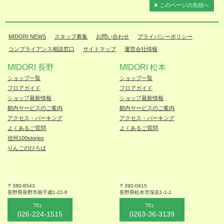
このページの先頭へ
MIDORI NEWS
スタッフ募集
お問い合わせ
プライバシーポリシー
コンプライアンス相談窓口
サイトマップ
運営会社情報
MIDORI 長野
MIDORI 松本
ショップ一覧
ショップ一覧
フロアガイド
フロアガイド
ショップ最新情報
ショップ最新情報
館内サービスのご案内
館内サービスのご案内
アクセス・パーキング
アクセス・パーキング
よくあるご質問
よくあるご質問
信州100stories
りんごのひろば
〒380-8543
〒390-0815
長野県長野市
南千歳1-22-6
長野県松本
市深志1-1-1
TEL
TEL
026-224-1515
0263-36-3139