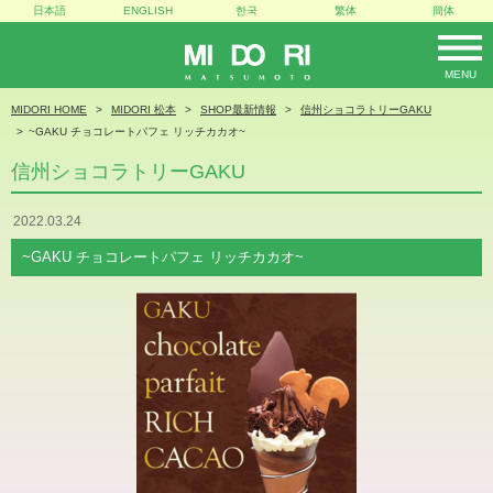
日本語
ENGLISH
한국
繁体
簡体
MENU
MIDORI
MIDORI HOME
MIDORI 松本
SHOP最新情報
信州ショコラトリーGAKU
~GAKU チョコレートパフェ リッチカカオ~
信州ショコラトリーGAKU
2022.03.24
~GAKU チョコレートパフェ リッチカカオ~