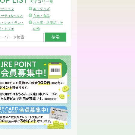
OP LIST
カテゴリ一覧
ァッション
本・グッズ
ューティ&ヘルス
弁当・食品
食・レストラン・
お土産・名産品・そ
茶・カフェ
の他