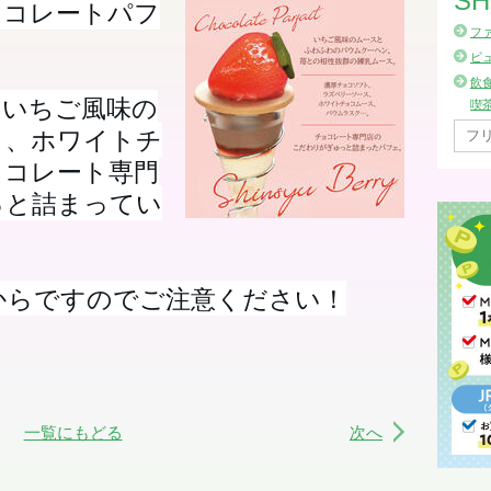
SH
ョコレートパフ
フ
ビ
飲
、いちご風味の
喫
ト、ホワイトチ
ョコレート専門
っと詰まってい
からですのでご注意ください！
一覧にもどる
次へ