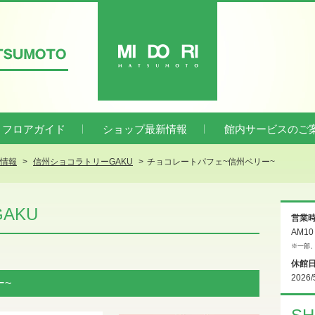
ATSUMOTO
MIDORI
フロアガイド
ショップ最新情報
館内サービスのご
新情報
信州ショコラトリーGAKU
チョコレートパフェ~信州ベリー~
AKU
営業
AM1
※一部
休館
2026/
ー~