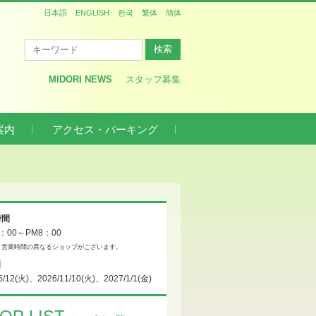
日本語
ENGLISH
한국
繁体
簡体
MIDORI NEWS
スタッフ募集
案内
アクセス・パーキング
時間
0：00～PM8：00
、営業時間の異なるショップがございます。
日
5/12(火)、2026/11/10(火)、2027/1/1(金)