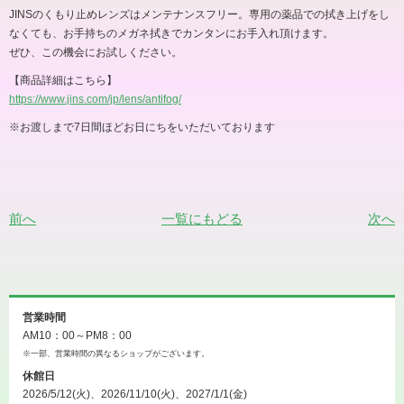
JINSのくもり止めレンズはメンテナンスフリー。専用の薬品での拭き上げをし
なくても、お手持ちのメガネ拭きでカンタンにお手入れ頂けます。
ぜひ、この機会にお試しください。
【商品詳細はこちら】
https://www.jins.com/jp/lens/antifog/
※お渡しまで7日間ほどお日にちをいただいております
前へ
一覧にもどる
次へ
営業時間
AM10：00～PM8：00
※一部、営業時間の異なるショップがございます。
休館日
2026/5/12(火)、2026/11/10(火)、2027/1/1(金)