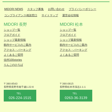
MIDORI NEWS
スタッフ募集
お問い合わせ
プライバシーポリシー
コンプライアンス相談窓口
サイトマップ
運営会社情報
MIDORI 長野
MIDORI 松本
ショップ一覧
ショップ一覧
フロアガイド
フロアガイド
ショップ最新情報
ショップ最新情報
館内サービスのご案内
館内サービスのご案内
アクセス・パーキング
アクセス・パーキング
よくあるご質問
よくあるご質問
信州100stories
りんごのひろば
〒380-8543
〒390-0815
長野県長野市
南千歳1-22-6
長野県松本
市深志1-1-1
TEL
TEL
026-224-1515
0263-36-3139