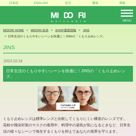
日本語
ENGLISH
한국
繁体
簡体
MENU
MIDORI
MIDORI HOME
MIDORI 松本
SHOP最新情報
JINS
日常生活のくもりやすいシーンを快適に！JINSの「くもり止めレンズ」
JINS
2023.10.19
日常生活のくもりやすいシーンを快適に！JINSの「くもり止めレン
ズ」
くもり止めレンズは標準レンズと比較してくもりにくい構造のレンズです。
花粉や飛沫対策のマスクの着用中、料理中の湯気が気になるときなど、日常生
活の様々なシーンで発生するくもりを抑えてあなたの視界を守ります。