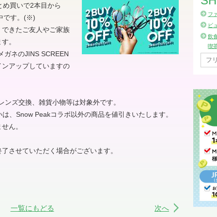
SH
とめ買いで2本目から
フ
です。(※)
ビ
くできたご友人やご家族
飲
ます。
喫
ネのJINS SCREEN
インアップしていますの
！
E、レンズ交換、雑貨小物等は対象外です。
買いは、Snow Peakコラボ以外の商品を値引きいたします。
ません。
終了させていただく場合がございます。
一覧にもどる
次へ