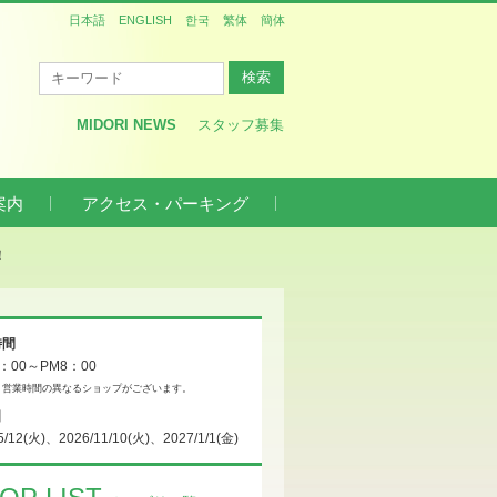
日本語
ENGLISH
한국
繁体
簡体
MIDORI NEWS
スタッフ募集
案内
アクセス・パーキング
！
時間
0：00～PM8：00
、営業時間の異なるショップがございます。
日
5/12(火)、2026/11/10(火)、2027/1/1(金)