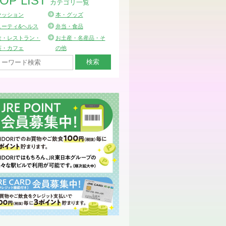
OP LIST
カテゴリ一覧
ァッション
本・グッズ
ューティ&ヘルス
弁当・食品
食・レストラン・
お土産・名産品・そ
茶・カフェ
の他