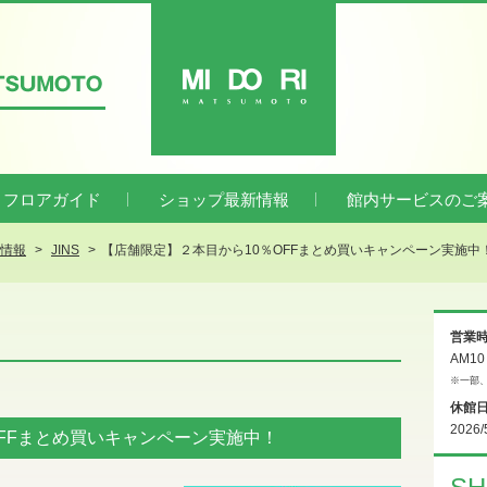
ATSUMOTO
MIDORI
フロアガイド
ショップ最新情報
館内サービスのご
新情報
JINS
【店舗限定】２本目から10％OFFまとめ買いキャンペーン実施中
営業
AM1
※一部
休館
2026/
FFまとめ買いキャンペーン実施中！