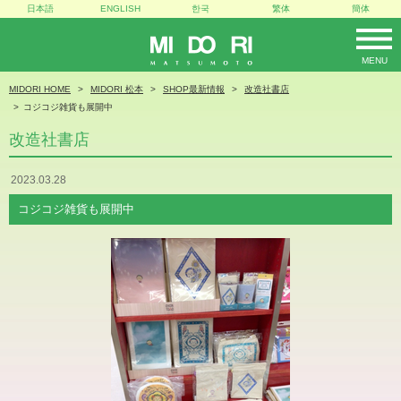
日本語
ENGLISH
한국
繁体
簡体
MENU
MIDORI
MIDORI HOME
MIDORI 松本
SHOP最新情報
改造社書店
コジコジ雑貨も展開中
改造社書店
2023.03.28
コジコジ雑貨も展開中