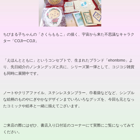
ちびまる子ちゃんの「さくらももこ」の描く、宇宙から来た不思議なキャラク
ター「
COJI
ー
COJI
」
「えほんとともに」というコンセプトで、生まれたブランド「
ehontomo
」よ
り、先日紹介のノンタングッズと共に、シリーズ第一弾として、コジコジ雑貨
も同時に展開中です。
ノートやクリアファイル、ステンレスタンブラー、巾着袋などなど、シンプル
な絵柄のものやにぎやかなデザインまでいろいろなグッズを、今回も元となっ
たコミックや絵本と一緒に揃えてございます。
ご来店の際にはぜひ、書店入り口付近のコーナーにて実際にご覧になってみて
ください。