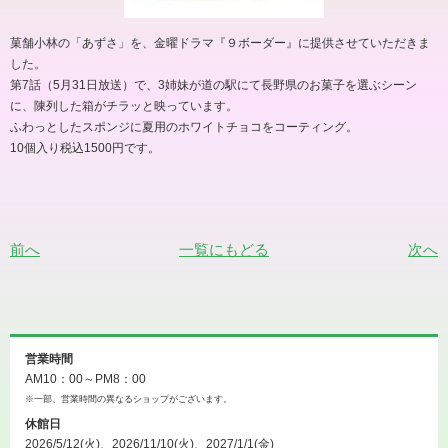
菓舗小林の「あずさ」を、金曜ドラマ『９ボーダー』に提供させていただきま
した。
第7話（5月31日放送）で、3姉妹が道の駅にて長野県のお菓子を選ぶシーン
に、陳列した箱がチラッと映っています。
ふわっとしたスポンジに夏用のホワイトチョコをコーティング。
10個入り税込1500円です。
前へ
一覧にもどる
次へ
営業時間
AM10：00～PM8：00
※一部、営業時間の異なるショップがございます。
休館日
2026/5/12(火)、2026/11/10(火)、2027/1/1(金)