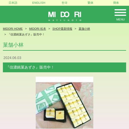
日本語
ENGLISH
한국
繁体
簡体
MENU
MIDORI
MIDORI HOME
MIDORI 松本
SHOP最新情報
菓舗小林
『信濃銘菓あずさ』販売中！
菓舗小林
2024.06.03
『信濃銘菓あずさ』販売中！