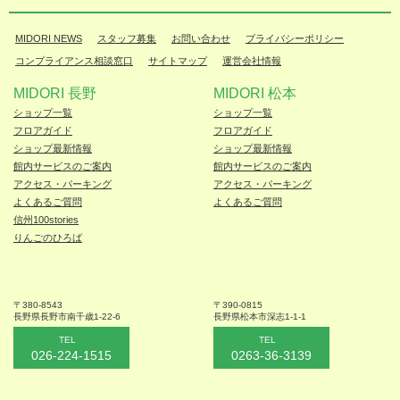
MIDORI NEWS
スタッフ募集
お問い合わせ
プライバシーポリシー
コンプライアンス相談窓口
サイトマップ
運営会社情報
MIDORI 長野
MIDORI 松本
ショップ一覧
ショップ一覧
フロアガイド
フロアガイド
ショップ最新情報
ショップ最新情報
館内サービスのご案内
館内サービスのご案内
アクセス・パーキング
アクセス・パーキング
よくあるご質問
よくあるご質問
信州100stories
りんごのひろば
〒380-8543
〒390-0815
長野県長野市
南千歳1-22-6
長野県松本
市深志1-1-1
TEL
TEL
026-224-1515
0263-36-3139