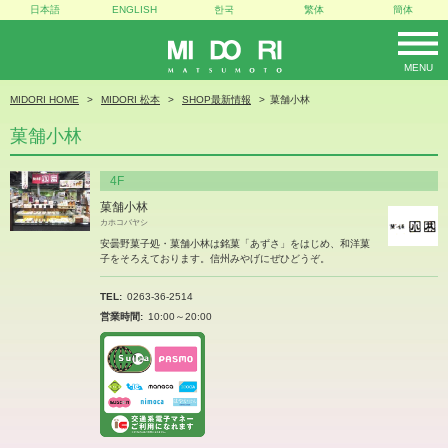
日本語
ENGLISH
한국
繁体
簡体
MENU
MIDORI
MIDORI HOME
MIDORI 松本
SHOP最新情報
菓舗小林
菓舗小林
4F
菓舗小林
カホコバヤシ
安曇野菓子処・菓舗小林は銘菓「あずさ」をはじめ、和洋菓
子をそろえております。信州みやげにぜひどうぞ。
TEL
0263-36-2514
営業時間
10:00～20:00