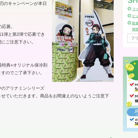
SH
の刃のキャンペーンが本日
フ
ビ
飲
の応募。
喫
1弾と第2弾で応募でき
間にご注意下さい。
特典⭐︎オリジナル保冷剤
ますのでご了承下さい。
中のアリナミンシリーズ
させていただきます。商品をお間違えのないようご注意下