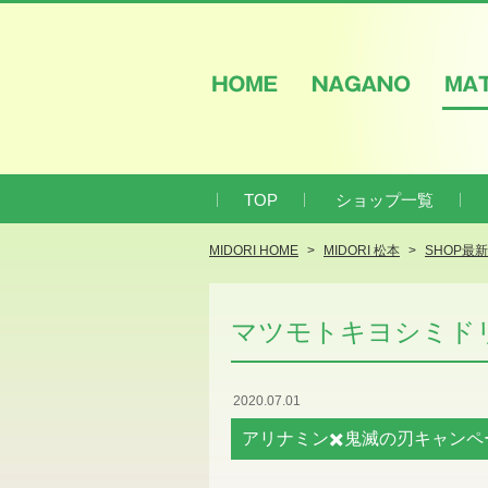
HOME
NAGANO
M
TOP
ショップ一覧
MIDORI HOME
MIDORI 松本
SHOP最
マツモトキヨシミド
2020.07.01
アリナミン✖️鬼滅の刃キャンペ