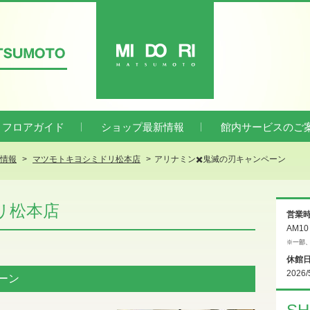
ATSUMOTO
MIDORI
フロアガイド
ショップ最新情報
館内サービスのご
新情報
マツモトキヨシミドリ松本店
アリナミン✖️鬼滅の刃キャンペーン
リ松本店
営業
AM1
※一部
休館
2026/
ーン