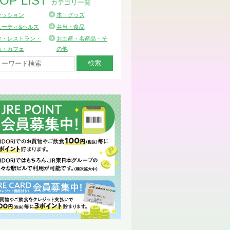
OP LIST
カテゴリ一覧
ァッション
本・グッズ
ューティ&ヘルス
弁当・食品
食・レストラン・
お土産・名産品・そ
茶・カフェ
の他