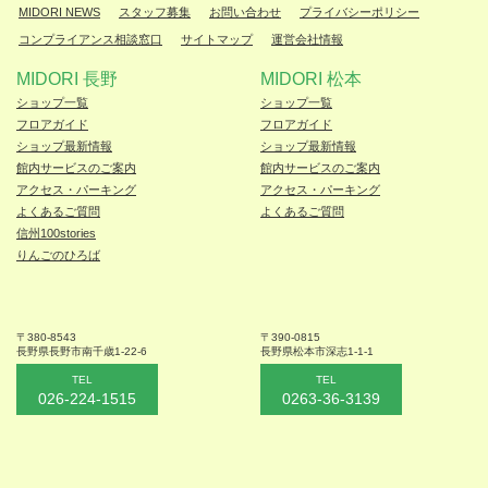
MIDORI NEWS
スタッフ募集
お問い合わせ
プライバシーポリシー
コンプライアンス相談窓口
サイトマップ
運営会社情報
MIDORI 長野
MIDORI 松本
ショップ一覧
ショップ一覧
フロアガイド
フロアガイド
ショップ最新情報
ショップ最新情報
館内サービスのご案内
館内サービスのご案内
アクセス・パーキング
アクセス・パーキング
よくあるご質問
よくあるご質問
信州100stories
りんごのひろば
〒380-8543
〒390-0815
長野県長野市
南千歳1-22-6
長野県松本
市深志1-1-1
TEL
TEL
026-224-1515
0263-36-3139