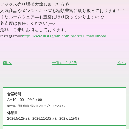
ソックス売り場拡大致しました☆彡
人気商品やメンズ・キッズも種類豊富に取り扱っております！！
またルームウェア―も豊富に取り扱っておりますので
冬支度はお任せください
(^^
♪
是非、ご来店お待ちしております。
Instagram
⇒
http://www.instagram.com/rootstar_matsumoto
前へ
一覧にもどる
次へ
営業時間
AM10：00～PM8：00
※一部、営業時間の異なるショップがございます。
休館日
2026/5/12(火)、2026/11/10(火)、2027/1/1(金)