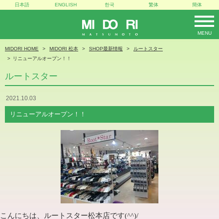
日本語
ENGLISH
한국
繁体
簡体
MENU
MIDORI
MIDORI HOME
MIDORI 松本
SHOP最新情報
ルートスター
リニューアルオープン！！
ルートスター
2021.10.03
リニューアルオープン！！
こんにちは、ルートスター松本店です
(^^)/