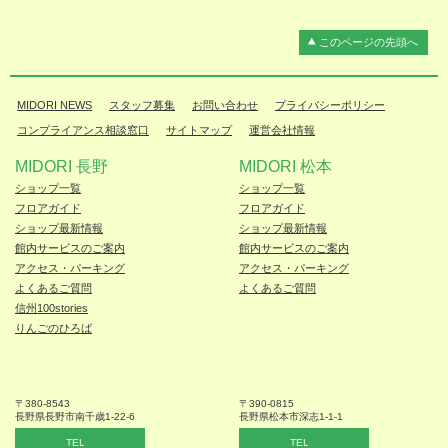
このページの先頭へ
MIDORI NEWS
スタッフ募集
お問い合わせ
プライバシーポリシー
コンプライアンス相談窓口
サイトマップ
運営会社情報
MIDORI 長野
MIDORI 松本
ショップ一覧
ショップ一覧
フロアガイド
フロアガイド
ショップ最新情報
ショップ最新情報
館内サービスのご案内
館内サービスのご案内
アクセス・パーキング
アクセス・パーキング
よくあるご質問
よくあるご質問
信州100stories
りんごのひろば
〒380-8543
〒390-0815
長野県長野市
南千歳1-22-6
長野県松本
市深志1-1-1
TEL
TEL