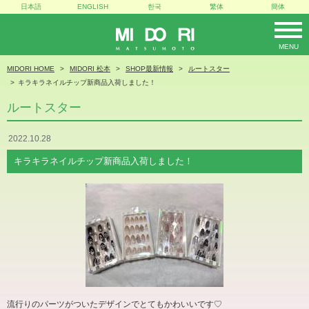
日本語
ENGLISH
한국
繁体
簡体
MENU
MIDORI
MIDORI HOME
MIDORI 松本
SHOP最新情報
ルートスター
キラキラネイルチップ新商品入荷しました！
ルートスター
2022.10.28
キラキラネイルチップ新商品入荷しました！
流行りのパーツがついたデザインでとてもかわいいです♡