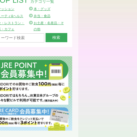
OP LIST
カテゴリ一覧
ァッション
本・グッズ
ューティ&ヘルス
弁当・食品
食・レストラン・
お土産・名産品・そ
茶・カフェ
の他