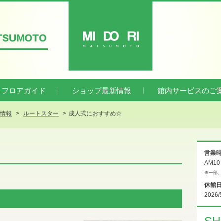
ATSUMOTO
MIDORI
フロアガイド
ショップ最新情報
館内サービスのご
新情報
ルートスター
成人式におすすめ☆
営業
AM1
※一部
休館
2026/