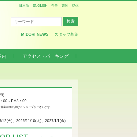
日本語
ENGLISH
한국
繁体
簡体
MIDORI NEWS
スタッフ募集
案内
アクセス・パーキング
時間
0：00～PM8：00
、営業時間の異なるショップがございます。
日
5/12(火)、2026/11/10(火)、2027/1/1(金)