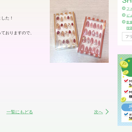
SH
フ
ビ
ました！
飲
喫
っておりますので、
一覧にもどる
次へ