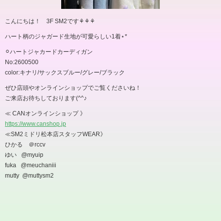
こんにちは！ 3F SM2です⚘⚘⚘
ハート柄のジャガード生地が可愛らしい1着⋆*
⚪︎ハートジャカードカーディガン
No:2600500
color:キナリ/サックスブルー/グレー/ブラック
ぜひ店頭やオンラインショップでご覧くださいね！
ご来店お待ちしております(^^♪
≪ CANオンラインショップ 》
https://www.canshop.jp
≪SM2ミドリ松本店スタッフWEAR》
ひかる ＠rccv
ゆい @myuip
fuka @meuchaniii
mutty @muttysm2