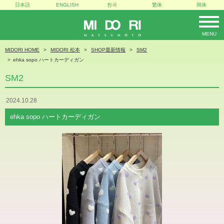
日本語
ENGLISH
한국
繁体
簡体
MENU
MIDORI
MIDORI HOME
MIDORI 松本
SHOP最新情報
SM2
ehka sopo ハートカーディガン
SM2
2024.10.28
ehka sopo ハートカーディガン