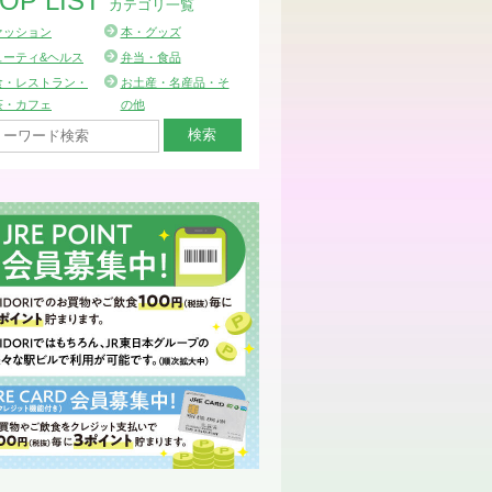
OP LIST
カテゴリ一覧
ァッション
本・グッズ
ューティ&ヘルス
弁当・食品
食・レストラン・
お土産・名産品・そ
茶・カフェ
の他