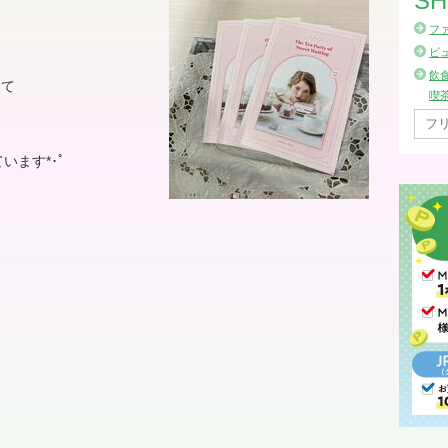
SH
フ
ビ
飲
にて
喫
ます*･ﾟ
》