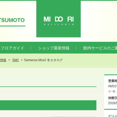
ATSUMOTO
MIDORI
フロアガイド
ショップ最新情報
館内サービスのご
新情報
SM2
Samansa Mos2 冬カタログ
営業
AM1
※一部
休館
2026/