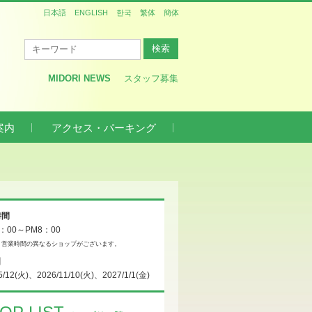
日本語
ENGLISH
한국
繁体
簡体
MIDORI NEWS
スタッフ募集
案内
アクセス・パーキング
時間
0：00～PM8：00
、営業時間の異なるショップがございます。
日
5/12(火)、2026/11/10(火)、2027/1/1(金)