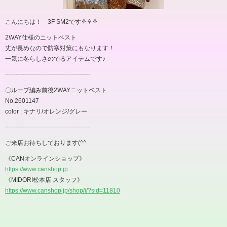
こんにちは！ 3F SM2です⚘⚘⚘
2WAY仕様のニットベスト
丈が長めなので防寒対策にもなります！
一気に冬らしさのでるアイテムです♪
┈┈┈┈┈┈┈┈┈┈┈┈┈┈
‪〇ループ編み前後2WAYニットベスト
No.2601147
color : キナリ/オレンジ/グレー
┈┈┈┈┈┈┈┈┈┈┈┈┈┈
ご来店お待ちしております(^^
《CANオンラインショップ》
https://www.canshop.jp
《MIDORI松本店 スタッフ》
https://www.canshop.jp/shop/i/?sid=11810