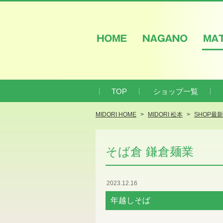
HOME
NAGANO
M
TOP
ショップ一覧
MIDORI HOME
MIDORI 松本
SHOP最
そば倉 鎌倉麺業
2023.12.16
年越しそば