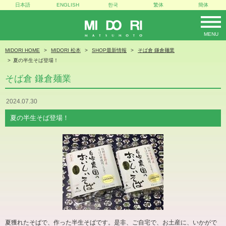
日本語
ENGLISH
한국
繁体
簡体
MENU
MIDORI
MIDORI HOME
MIDORI 松本
SHOP最新情報
そば倉 鎌倉麺業
夏の半生そば登場！
そば倉 鎌倉麺業
2024.07.30
夏の半生そば登場！
夏獲れたそばで、作った半生そばです。是非、ご自宅で、お土産に、いかがで