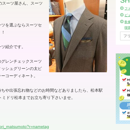
SH
のスーツ屋さん、スーツ
フ
ビ
飲
ーツを選ぶならスーツセ
喫
！！
ーツ紹介です。
のグレンチェックスーツ
ィッシュグリーンの太ピ
ラーコーディネート。
待ちや出張忘れ物などのお時間などありましたら、松本駅
トミドリ松本までお立ち寄り下さいませ。
idori_matsumoto?r=nametag