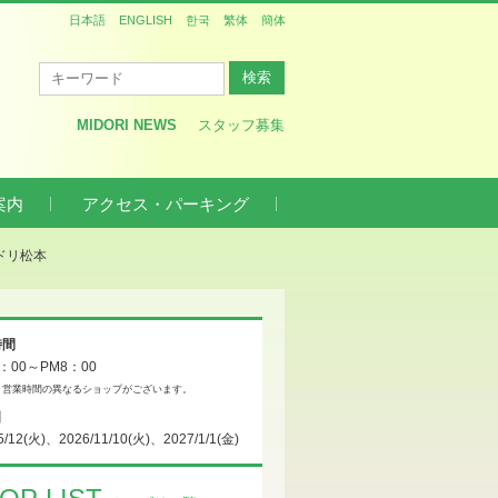
日本語
ENGLISH
한국
繁体
簡体
MIDORI NEWS
スタッフ募集
案内
アクセス・パーキング
ドリ松本
時間
0：00～PM8：00
、営業時間の異なるショップがございます。
日
5/12(火)、2026/11/10(火)、2027/1/1(金)