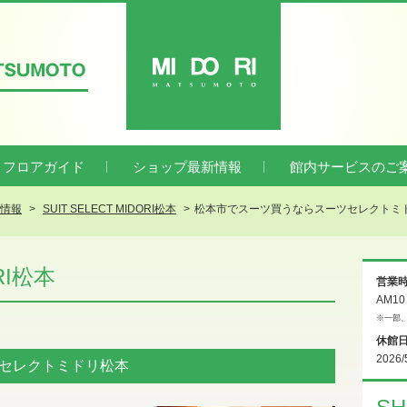
ATSUMOTO
MIDORI
フロアガイド
ショップ最新情報
館内サービスのご
新情報
SUIT SELECT MIDORI松本
松本市でスーツ買うならスーツセレクトミ
ORI松本
営業
AM1
※一部
休館
2026/
セレクトミドリ松本