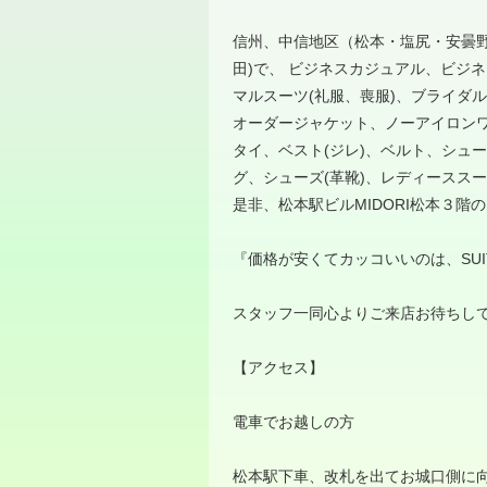
信州、中信地区（松本・塩尻・安曇
田
)
で、 ビジネスカジュアル、ビジ
マルスーツ
(
礼服、喪服
)
、ブライダル
オーダージャケット、ノーアイロン
タイ、ベスト
(
ジレ
)
、ベルト、シュー
グ、シューズ
(
革靴
)
、レディーススー
是非、松本駅ビル
MIDORI
松本３階の
『価格が安くてカッコいいのは、
SU
スタッフ一同心よりご来店お待ちして
【アクセス】
電車でお越しの方
松本駅下車、改札を出てお城口側に