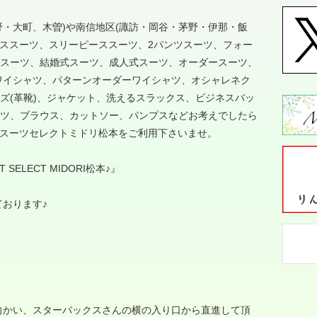
野・大町、木曽
)
や南信地区
(
諏訪・岡谷・茅野・伊那・飯
ネススーツ、スリーピーススーツ、
2
パンツスーツ、フォー
スーツ、結婚式スーツ、成人式スーツ、オーダースーツ、
ワイシャツ、パターンオーダーワイシャツ、オシャレネク
ズ
(
革靴
)
、ジャケット、洗えるスラックス、ビジネスバッ
ツ、ブラウス、カットソー、パンプスなどお考えでしたら
スーツセレクトミドリ松本をご利用下さいませ。
IT SELECT MIDORI
松本♪』
おります♪
向かい、スターバックスさんの横の入り口から直進して頂