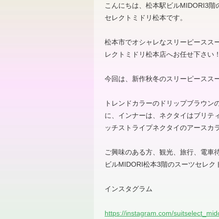
こんにちは、松本駅ビル
MIDORI3
階
セレクトミドリ松本です。
松本市でオシャレなスリーピースス
レクトミドリ松本店へお任せ下さい
今回は、新作秋冬のスリーピースス
トレンドカラーのドリップブラウン
に、インナーは、ネクタイはブリテ
ッチストライプネクタイのアースカ
ご興味のある方、観光、旅行、電車
ビル
MIDORI
松本
3
階のスーツセレク
インスタグラム
https://instagram.com/suitselect_m