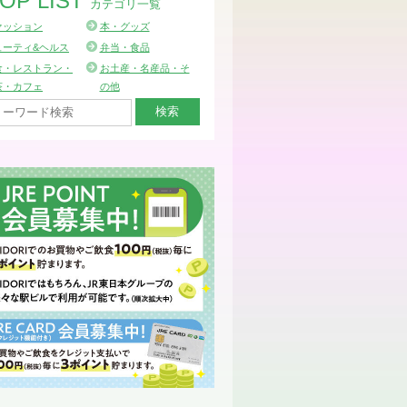
OP LIST
カテゴリ一覧
ァッション
本・グッズ
ューティ&ヘルス
弁当・食品
食・レストラン・
お土産・名産品・そ
茶・カフェ
の他