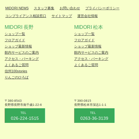
MIDORI NEWS
スタッフ募集
お問い合わせ
プライバシーポリシー
コンプライアンス相談窓口
サイトマップ
運営会社情報
MIDORI 長野
MIDORI 松本
ショップ一覧
ショップ一覧
フロアガイド
フロアガイド
ショップ最新情報
ショップ最新情報
館内サービスのご案内
館内サービスのご案内
アクセス・パーキング
アクセス・パーキング
よくあるご質問
よくあるご質問
信州100stories
りんごのひろば
〒380-8543
〒390-0815
長野県長野市
南千歳1-22-6
長野県松本
市深志1-1-1
TEL
TEL
026-224-1515
0263-36-3139