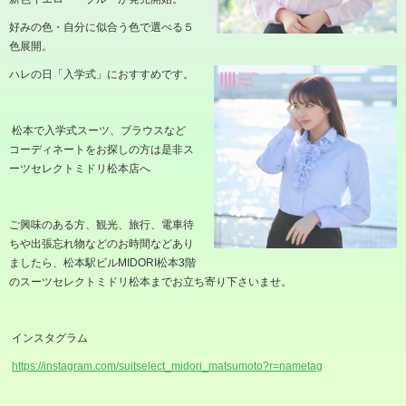
好みの色・自分に似合う色で選べる５
色展開。
ハレの日「入学式」におすすめです。
松本で入学式スーツ、ブラウスなど
コーディネートをお探しの方は是非ス
ーツセレクトミドリ松本店へ
ご興味のある方、観光、旅行、電車待
ちや出張忘れ物などのお時間などあり
ましたら、松本駅ビル
MIDORI
松本
3
階
のスーツセレクトミドリ松本までお立ち寄り下さいませ。
インスタグラム
https://instagram.com/suitselect_midori_matsumoto?r=nametag