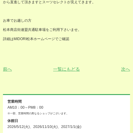
から直進して頂きますとスーツセレクトが見えてきます。
お車でお越しの方
松本商店街連盟共通駐車場をご利用下さいませ。
詳細は
MIDORI
松本ホームページでご確認
前へ
一覧にもどる
次へ
営業時間
AM10：00～PM8：00
※一部、営業時間の異なるショップがございます。
休館日
2026/5/12(火)、2026/11/10(火)、2027/1/1(金)