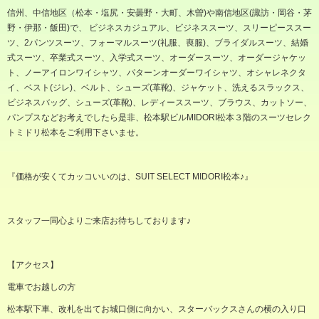
信州、中信地区（松本・塩尻・安曇野・大町、木曽
)
や南信地区
(
諏訪・岡谷・茅
野・伊那・飯田
)
で、 ビジネスカジュアル、ビジネススーツ、スリーピーススー
ツ、
2
パンツスーツ、フォーマルスーツ
(
礼服、喪服
)
、ブライダルスーツ、結婚
式スーツ、卒業式スーツ、入学式スーツ、オーダースーツ、オーダージャケッ
ト、ノーアイロンワイシャツ、パターンオーダーワイシャツ、オシャレネクタ
イ、ベスト
(
ジレ
)
、ベルト、シューズ
(
革靴
)
、ジャケット、洗えるスラックス、
ビジネスバッグ、シューズ
(
革靴
)
、レディーススーツ、ブラウス、カットソー、
パンプスなどお考えでしたら是非、松本駅ビル
MIDORI
松本３階のスーツセレク
トミドリ松本をご利用下さいませ。
『価格が安くてカッコいいのは、
SUIT SELECT MIDORI
松本♪』
スタッフ一同心よりご来店お待ちしております♪
【アクセス】
電車でお越しの方
松本駅下車、改札を出てお城口側に向かい、スターバックスさんの横の入り口