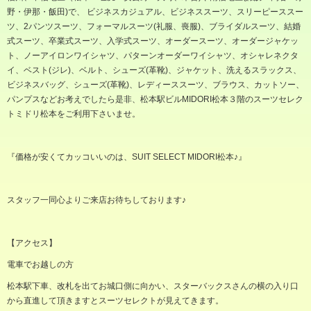
野・伊那・飯田
)
で、 ビジネスカジュアル、ビジネススーツ、スリーピーススー
ツ、
2
パンツスーツ、フォーマルスーツ
(
礼服、喪服
)
、ブライダルスーツ、結婚
式スーツ、卒業式スーツ、入学式スーツ、オーダースーツ、オーダージャケッ
ト、ノーアイロンワイシャツ、パターンオーダーワイシャツ、オシャレネクタ
イ、ベスト
(
ジレ
)
、ベルト、シューズ
(
革靴
)
、ジャケット、洗えるスラックス、
ビジネスバッグ、シューズ
(
革靴
)
、レディーススーツ、ブラウス、カットソー、
パンプスなどお考えでしたら是非、松本駅ビル
MIDORI
松本３階のスーツセレク
トミドリ松本をご利用下さいませ。
『価格が安くてカッコいいのは、
SUIT SELECT MIDORI
松本♪』
スタッフ一同心よりご来店お待ちしております♪
【アクセス】
電車でお越しの方
松本駅下車、改札を出てお城口側に向かい、スターバックスさんの横の入り口
から直進して頂きますとスーツセレクトが見えてきます。