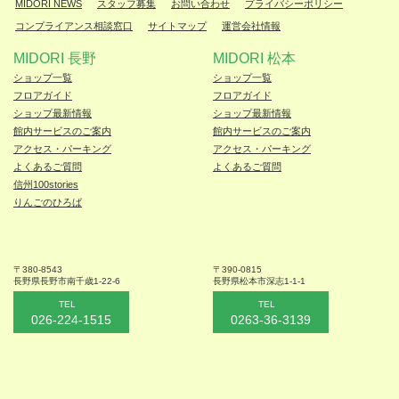
MIDORI NEWS
スタッフ募集
お問い合わせ
プライバシーポリシー
コンプライアンス相談窓口
サイトマップ
運営会社情報
MIDORI 長野
MIDORI 松本
ショップ一覧
ショップ一覧
フロアガイド
フロアガイド
ショップ最新情報
ショップ最新情報
館内サービスのご案内
館内サービスのご案内
アクセス・パーキング
アクセス・パーキング
よくあるご質問
よくあるご質問
信州100stories
りんごのひろば
〒380-8543
〒390-0815
長野県長野市
南千歳1-22-6
長野県松本
市深志1-1-1
TEL
TEL
026-224-1515
0263-36-3139