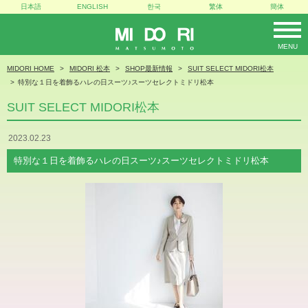
日本語
ENGLISH
한국
繁体
簡体
MENU
MIDORI
MIDORI HOME
MIDORI 松本
SHOP最新情報
SUIT SELECT MIDORI松本
特別な１日を着飾るハレの日スーツ♪スーツセレクトミドリ松本
SUIT SELECT MIDORI松本
2023.02.23
特別な１日を着飾るハレの日スーツ♪スーツセレクトミドリ松本