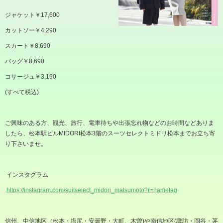
ジャケット￥
17,600
カットソー￥
4,290
スカート￥
8,690
バッグ￥
8,690
コサージュ￥
3,190
(
すべて税込
)
ご興味のある方、観光、旅行、電車待ちや出張忘れ物などのお時間などありま
したら、松本駅ビル
MIDORI
松本
3
階のスーツセレクトミドリ松本までお立ち寄
り下さいませ。
インスタグラム
https://instagram.com/suitselect_midori_matsumoto?r=nametag
信州、中信地区（松本・塩尻・安曇野・大町、木曽
)
や南信地区
(
諏訪・岡谷・茅