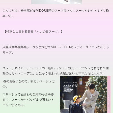
こんにちは、松本駅ビル
MIDORI3
階のスーツ屋さん、スーツセレクトミドリ松
本です。
【特別な１日を着飾る「ハレの日スーツ」】
入園入学卒園卒業シーズンに向けて
SUIT SELECT
のレディース「ハレの日」シ
リーズ。
グレー、ネイビー、ベージュの三色×ジャケット
/
スカート
/
パンツそれぞれ２種
類のカセットコーデは、とにかく着まわしの幅が広いとママたちに大人気！
春のお祝いなので、明るいベージュは
◎。
コサージュで顔まわりに華やかさを添
えて、スーツからバッグまで明るいト
ーンでまとめる。