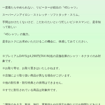
一度着たらやめられない、リピーターが続出の『
4S
シャツ』
スーパーノンアイロン・ストレッチ・ソフトタッチ・スリム。
手間はかけたくないけど、こだわりたいという忙しいビジネスマンに、是非知
って欲しい
『
4S
シャツ』の魅力。
是非おトクにお求めいただけるこの機会に、体感してみてください。
※プレミアム
DAYS
は
4,290
円
(TAX IN)
迄の店舗在庫のシャツ・ネクタイのみ対
象です。
※お取り寄せ、お取り置きはいたしかねます。
※店舗により取り扱い商品が異なる場合がございます。
※他の割引券・割引特典との併用はできません。
※すでに割引されている商品は対象外です。
ご興味のある方、観光、旅行、電車待ちや出張忘れ物などのお時間などありま