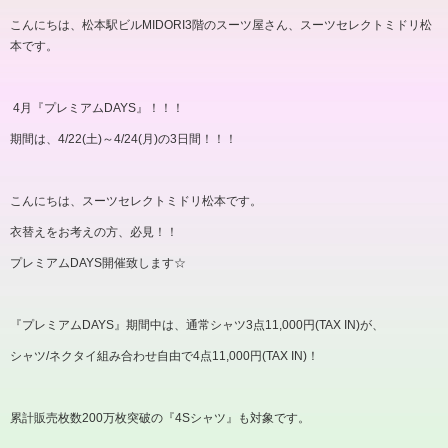
こんにちは、松本駅ビル
MIDORI3
階のスーツ屋さん、スーツセレクトミドリ松
本です。
4
月『プレミアム
DAYS
』！！！
期間は、
4/22(
土
)
～
4/24(
月
)
の
3
日間！！！
こんにちは、スーツセレクトミドリ松本です。
衣替えをお考えの方、必見！！
プレミアム
DAYS
開催致します☆
『プレミアム
DAYS
』期間中は、通常シャツ
3
点
11,000
円
(TAX IN)
が、
シャツ
/
ネクタイ組み合わせ自由で
4
点
11,000
円
(TAX IN)
！
累計販売枚数
200
万枚突破の『
4S
シャツ』も対象です。