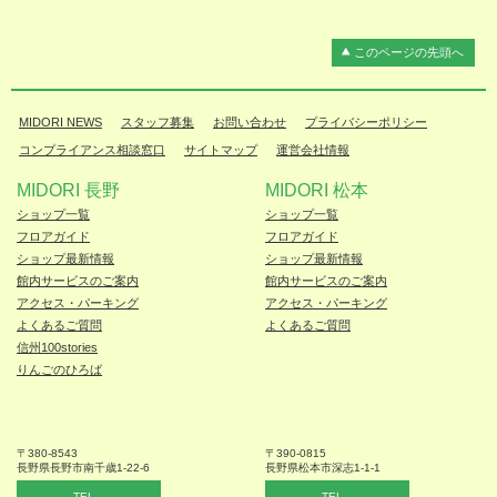
このページの先頭へ
MIDORI NEWS
スタッフ募集
お問い合わせ
プライバシーポリシー
コンプライアンス相談窓口
サイトマップ
運営会社情報
MIDORI 長野
MIDORI 松本
ショップ一覧
ショップ一覧
フロアガイド
フロアガイド
ショップ最新情報
ショップ最新情報
館内サービスのご案内
館内サービスのご案内
アクセス・パーキング
アクセス・パーキング
よくあるご質問
よくあるご質問
信州100stories
りんごのひろば
〒380-8543
〒390-0815
長野県長野市
南千歳1-22-6
長野県松本
市深志1-1-1
TEL
TEL