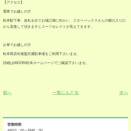
【アクセス】
電車でお越しの方
松本駅下車、改札を出てお城口側に向かい、スターバックスさんの横の入り口
から直進して頂きますとスーツセレクトが見えてきます。
お車でお越しの方
松本商店街連盟共通駐車場をご利用下さいませ。
詳細は
MIDORI
松本ホームページでご確認下さいませ。
前へ
一覧にもどる
次へ
営業時間
AM10：00～PM8：00