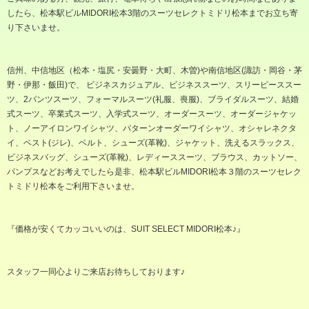
したら、松本駅ビル
MIDORI
松本
3
階のスーツセレクトミドリ松本までお立ち寄
り下さいませ。
信州、中信地区（松本・塩尻・安曇野・大町、木曽
)
や南信地区
(
諏訪・岡谷・茅
野・伊那・飯田
)
で、 ビジネスカジュアル、ビジネススーツ、スリーピーススー
ツ、
2
パンツスーツ、フォーマルスーツ
(
礼服、喪服
)
、ブライダルスーツ、結婚
式スーツ、卒業式スーツ、入学式スーツ、オーダースーツ、オーダージャケッ
ト、ノーアイロンワイシャツ、パターンオーダーワイシャツ、オシャレネクタ
イ、ベスト
(
ジレ
)
、ベルト、シューズ
(
革靴
)
、ジャケット、洗えるスラックス、
ビジネスバッグ、シューズ
(
革靴
)
、レディーススーツ、ブラウス、カットソー、
パンプスなどお考えでしたら是非、松本駅ビル
MIDORI
松本３階のスーツセレク
トミドリ松本をご利用下さいませ。
『価格が安くてカッコいいのは、
SUIT SELECT MIDORI
松本♪』
スタッフ一同心よりご来店お待ちしております♪